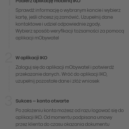
1
Pobierz aplikację mobilną IKO
Z weryfikacją przez mObywatela
Sprawdź informację o wybranym koncie i wybierz
kartę, jeśli chcesz ją zamówić. Uzupełnij dane
kontaktowe i udziel odpowiednie zgody.
Wybierz sposób weryfikacji tożsamości za pomocą
aplikacji mObywatel
2
W aplikacji IKO
Zaloguj się do aplikacji mObywatel i potwierdź
przekazanie danych. Wróć do aplikacji IKO,
uzupełnij pozostałe dane i złóż wniosek
3
Sukces – konto otwarte
Po założeniu konta możesz od razu logować się do
aplikacji IKO. Od momentu podpisana umowy
przez klienta do czasu okazania dokumentu