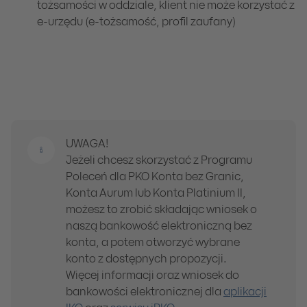
tożsamości w oddziale, klient nie może korzystać z
e-urzędu (e-tożsamość, profil zaufany)
1
Na selfie
Pobierz aplikację mobilną IKO
Sprawdź informację o koncie i wybierz kartę, jeśli c
Wybierz sposób potwierdzenia tożsamości na selfie
UWAGA!
Jeżeli chcesz skorzystać z Programu
2
W aplikacji IKO zrób zdjęcie twarzy i dowodu osobis
Poleceń dla PKO Konta bez Granic,
Konta Aurum lub Konta Platinium II,
Uzupełnij pozostałe dane i złóż wniosek
możesz to zrobić składając wniosek o
naszą bankowość elektroniczną bez
3
Sukces - konto otwarte
konta, a potem otworzyć wybrane
konto z dostępnych propozycji.
Niektóre funkcje konta będą wymagały dodatkoweg
Więcej informacji oraz wniosek do
bankowości elektronicznej dla
aplikacji