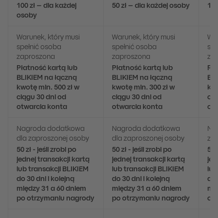
100 zł – dla każdej
50 zł – dla każdej osoby
125
osoby
Warunek, który musi
Warunek, który musi
War
spełnić osoba
spełnić osoba
spe
zaproszona
zaproszona
za
Płatność kartą lub
Płatność kartą lub
Pła
BLIKIEM na łączną
BLIKIEM na łączną
BLI
kwotę min. 500 zł w
kwotę min. 300 zł w
kwo
ciągu 30 dni od
ciągu 30 dni od
cią
otwarcia konta
otwarcia konta
ot
Nagroda dodatkowa
Nagroda dodatkowa
Na
dla zaproszonej osoby
dla zaproszonej osoby
za
50 zł - jeśli zrobi po
50 zł - jeśli zrobi po
50 
jednej transakcji kartą
jednej transakcji kartą
jed
lub transakcji BLIKIEM
lub transakcji BLIKIEM
lub
do 30 dni i kolejną
do 30 dni i kolejną
do 
między 31 a 60 dniem
między 31 a 60 dniem
mię
po otrzymaniu nagrody
po otrzymaniu nagrody
ot