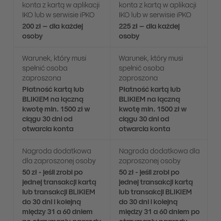
konta z kartą w aplikacji
konta z kartą w aplikacji
IKO lub w serwisie iPKO
IKO lub w serwisie iPKO
200 zł – dla każdej
225 zł – dla każdej
osoby
osoby
Warunek, który musi
Warunek, który musi
spełnić osoba
spełnić osoba
zaproszona
zaproszona
Płatność kartą lub
Płatność kartą lub
BLIKIEM na łączną
BLIKIEM na łączną
kwotę min. 1500 zł w
kwotę min. 1500 zł w
ciągu 30 dni od
ciągu 30 dni od
otwarcia konta
otwarcia konta
Nagroda dodatkowa
Nagroda dodatkowa dla
dla zaproszonej osoby
zaproszonej osoby
50 zł - jeśli zrobi po
50 zł - jeśli zrobi po
jednej transakcji kartą
jednej transakcji kartą
lub transakcji BLIKIEM
lub transakcji BLIKIEM
do 30 dni i kolejną
do 30 dni i kolejną
między 31 a 60 dniem
między 31 a 60 dniem po