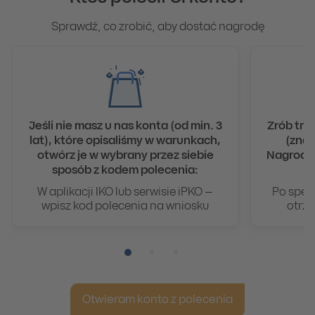
Sprawdź, co zrobić, aby dostać nagrodę
Jeśli nie masz u nas konta (od min. 3
Zrób tra
lat), które opisaliśmy w warunkach,
(znaj
otwórz je w wybrany przez siebie
Nagrody 
sposób z kodem polecenia:
W aplikacji IKO lub serwisie iPKO –
Po speł
wpisz kod polecenia na wniosku
otrzy
Pozycja numer 1
Pozycja numer 2
Pozycja numer 3
Otwieram konto z polecenia