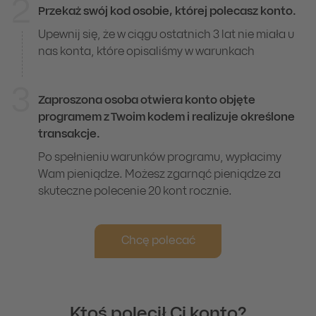
2
Przekaż swój kod osobie, której polecasz konto.
Upewnij się, że w ciągu ostatnich 3 lat nie miała u
nas konta, które opisaliśmy w warunkach
3
Zaproszona osoba otwiera konto objęte
programem z Twoim kodem i realizuje określone
transakcje.
Po spełnieniu warunków programu, wypłacimy
Wam pieniądze. Możesz zgarnąć pieniądze za
skuteczne polecenie 20 kont rocznie.
Chcę polecać
Ktoś polecił Ci konto?