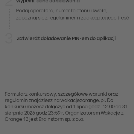
2
Wypełnij dane doładowania
Podaj operatora, numer telefonu i kwotę,
zapoznaj się z regulaminem i zaakceptuj jego treść
3
Zatwierdź doładowanie PIN-em do aplikacji
1
W serwisie iPKO
Zaloguj się do serwisu iPKO
Wejdź w
Usługi → e-Zakupy → Doładuj telefon → 
Formularz konkursowy, szczegółowe warunki oraz
2
Wypełnij dane doładowania
regulamin znajdziesz na wakacjezorange.pl. Do
konkursu możesz dołączyć od 1 lipca godz. 12.00 do 31
Podaj operatora, numer telefonu i kwotę, zapoznaj si
sierpnia 2026 godz 23:59 r.
Organizatorem Wakacje z
Orange 13 jest Brainstorm sp. z o.o.
3
Zatwierdź operację narzędziem autoryzacji