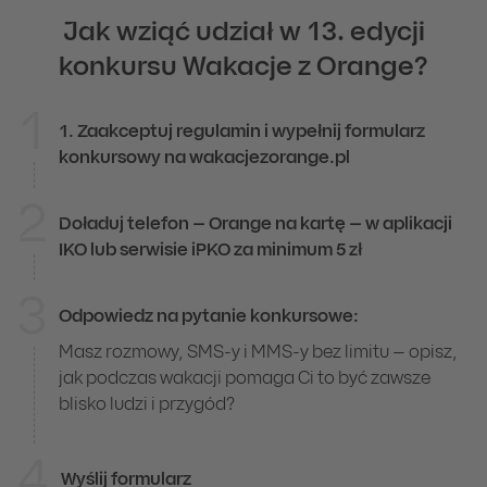
Jak wziąć udział w 13. edycji
konkursu Wakacje z Orange?
1
1. Zaakceptuj regulamin i wypełnij formularz
Jak wziąć udział w 13. edycji konkursu Waka
konkursowy na wakacjezorange.pl
2
Doładuj telefon – Orange na kartę – w aplikacji
IKO lub serwisie iPKO za minimum 5 zł
3
Odpowiedz na pytanie konkursowe:
Masz rozmowy, SMS-y i MMS-y bez limitu – opisz,
jak podczas wakacji pomaga Ci to być zawsze
blisko ludzi i przygód?
4
Wyślij formularz