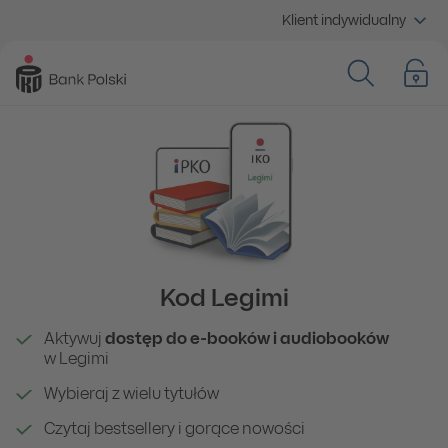
Klient indywidualny
Kod Legimi
Aktywuj
dostęp do e-booków i audiobooków
w Legimi
Wybieraj z wielu tytułów
Czytaj bestsellery i gorące nowości