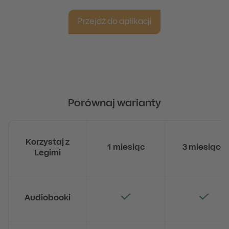
Przejdź do aplikacji
Porównaj warianty
Korzystaj z
1 miesiąc
3 miesiące
Legimi
Audiobook
i