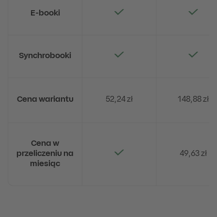
E-booki
Synchrobook
i
Cena wariantu
52,24 zł
148,88 zł
Cena w
przeliczeniu na
49,63 zł
miesiąc