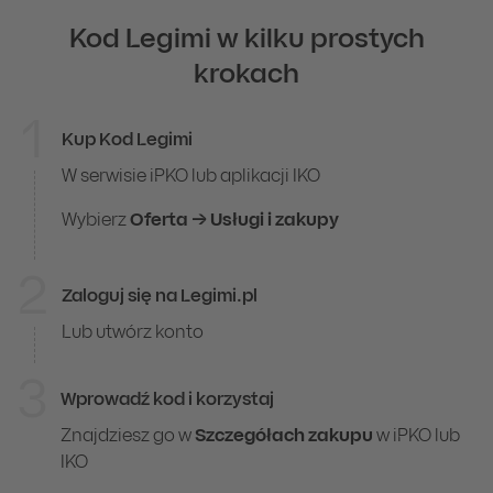
Kod Legimi w kilku prostych
krokach
1
Kup Kod Legimi
Online
W serwisie iPKO lub aplikacji IKO
Wybierz
Oferta → Usługi i zakupy
2
Zaloguj się na Legimi.pl
Lub utwórz konto
3
Wprowadź kod i korzystaj
Znajdziesz go w
Szczegółach zakupu
w iPKO lub
IKO