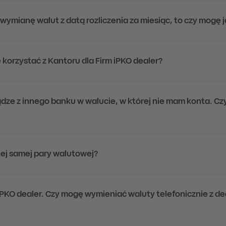
ymianę walut z datą rozliczenia za miesiąc, to czy mogę j
 korzystać z Kantoru dla Firm iPKO dealer?
ądze z innego banku w walucie, w której nie mam konta. C
 tej samej pary walutowej?
iPKO dealer. Czy mogę wymieniać waluty telefonicznie z 