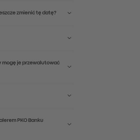
eszcze zmienić tę datę?
zy mogę je przewalutować
dealerem PKO Banku