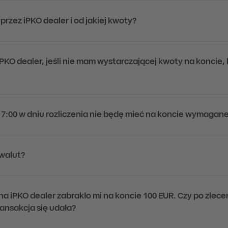
rzez iPKO dealer i od jakiej kwoty?
KO dealer, jeśli nie mam wystarczającej kwoty na koncie,
y 17:00 w dniu rozliczenia nie będę mieć na koncie wymagan
walut?
na iPKO dealer zabrakło mi na koncie 100 EUR. Czy po zlece
ransakcja się udała?