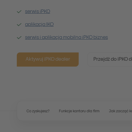
serwis iPKO
aplikacja IKO
serwis i aplikacja mobilna iPKO biznes
Aktywuj iPKO dealer
Przejdź do iPKO 
Co zyskujesz?
Funkcje kantoru dla firm
Jak zacząć k