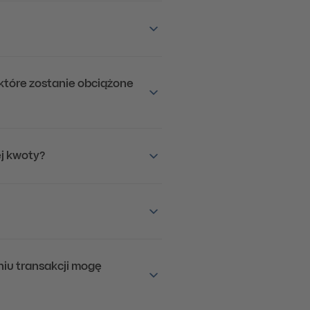
 które zostanie obciążone
ej kwoty?
niu transakcji mogę