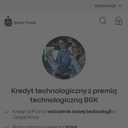
Korporacje
Kredyt technologiczny z premią
technologiczną BGK
Kredyt w PLN na
wdrożenie nowej technologii
w
Twojej firmie
Raty rozłożysz nawet na
20 lat