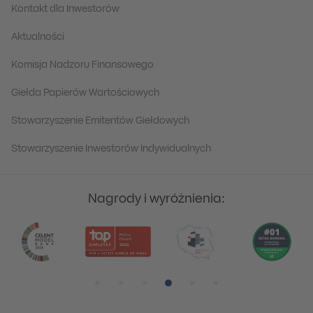
Kontakt dla Inwestorów
Aktualności
Komisja Nadzoru Finansowego
Giełda Papierów Wartościowych
Stowarzyszenie Emitentów Giełdowych
Stowarzyszenie Inwestorów Indywidualnych
Nagrody i wyróżnienia:
Pozycja numer 1
Pozycja numer 2
Pozycja numer 3
Pozycja numer 4
Pozycja numer 5
Pozycja numer 6