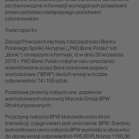
za równoważne informacji wymaganych przepisami
prawa państwa niebędącego państwem
członkowskim
Treść raportu:
Zarząd Powszechnej Kasy Oszczędności Banku
Polskiego Spółki Akcyjnej („PKO Bank Polski” lub
„Bank”) niniejszym informuje, iż w dniu 30 września
2015 r. PKO Bank Polski nabył w celu umorzenia
wyemitowane przez Bank bankowe papiery
wartościowe ("BPW") dwóch emisji w liczbie
odpowiednio 74 i 155 sztuk.
Podstawę prawną nabycia ww. papierów
wartościowych stanowią Warunki Emisji BPW
Strukturyzowanych.
Przyczynę nabycia BPW stanowiła wola stron
transakcji, a jego celem jest umorzenie BPW. Średnia
jednostkowa cena nabycia BPW wyniosła w stosunku
do danej emisji odpowiednio 995,00 PLN oraz 1150,00