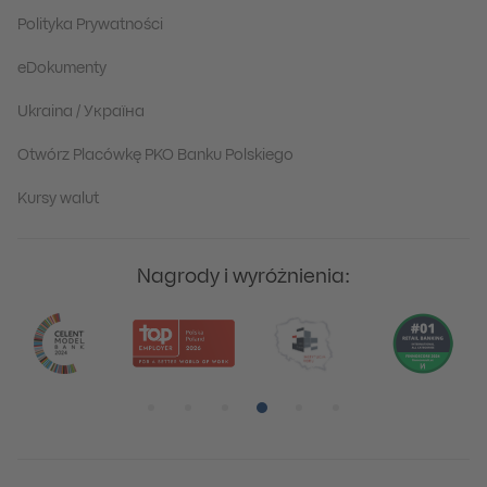
Polityka Prywatności
eDokumenty
Ukraina / Україна
Otwórz Placówkę PKO Banku Polskiego
Kursy walut
Nagrody i wyróżnienia:
Pozycja numer 1
Pozycja numer 2
Pozycja numer 3
Pozycja numer 4
Pozycja numer 5
Pozycja numer 6