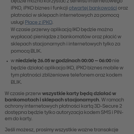
będzie można korzystać z serwisu internetowego
iPKO, iPKO biznes i funkcji
otwartej bankowości
oraz
płatności w sklepach internetowych za pomocą
usługi
Płacę z iPKO
.
W czasie przerwy aplikacją IKO będzie można
wypłacać pieniądze z bankomatów oraz płacić w
sklepach stacjonarnych i internetowych tylko za
pomocą BLIK.
w
niedzielę 26.05 w godzinach 00:00 – 06:00
nie
będzie działać aplikacja IKO, iPKO biznes mobile w
tym płatności zbliżeniowe telefonem oraz kodem
BLIK.
W czasie przerw
wszystkie karty będą działać w
bankomatach i sklepach stacjonarnych
. W ramach
ochrony internetowych płatności kartą 3D-Secure 2
dostępna będzie tylko autoryzacja kodem SMS i PIN-
em do karty.
Jeśli możesz, prosimy wszystkie ważne transakcje