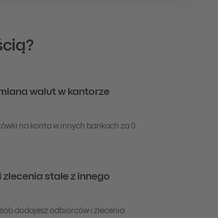
ścią?
iana walut w kantorze
tówki na konta w innych bankach za 0
 zlecenia stałe z innego
sób dodajesz odbiorców i zlecenia