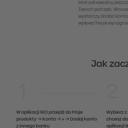
limit odnawialny jeszc
Twoich potrzeb. Wniose
wystarczy dodać konto 
wpływa Twoje wynagro
Jak zac
1
2
Online
W aplikacji IKO przejdź do Moje
Wybierz z
produkty → Konta → + → Dodaj konto
chcesz do
z innego banku
aplikacji 