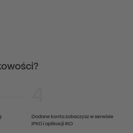
kowości?
4
ę
Dodane konta zobaczysz w serwisie
iPKO i aplikacji IKO