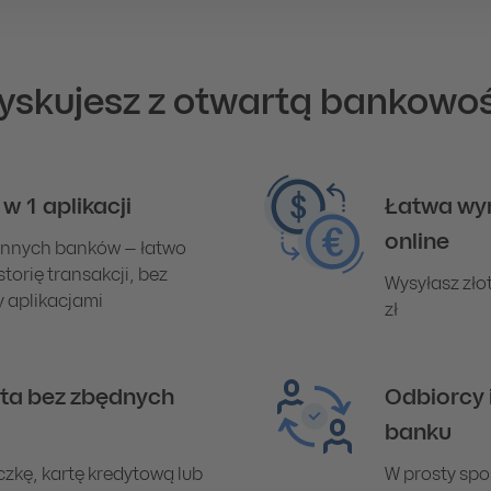
yskujesz z otwartą bankowo
w 1 aplikacji
Łatwa wym
online
 innych banków – łatwo
storię transakcji, bez
Wysyłasz zło
y aplikacjami
zł
rta bez zbędnych
Odbiorcy i
banku
zkę, kartę kredytową lub
W prosty spo