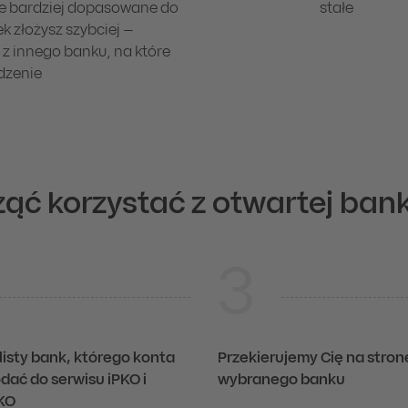
ze bardziej dopasowane do
stałe
k złożysz szybciej –
z innego banku, na które
dzenie
ząć korzystać z otwartej ban
3
 listy bank, którego konta
Przekierujemy Cię na stron
dać do serwisu iPKO i
wybranego banku
IKO