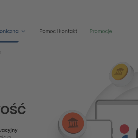
oniczna
Pomoc i kontakt
Promocje
g
wość
wacyjny