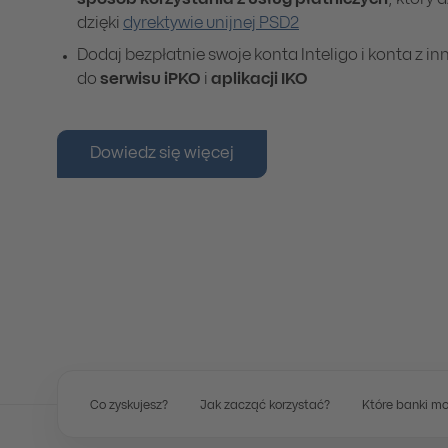
sposób korzystania z usług płatniczych
, który 
dzięki
dyrektywie unijnej PSD2
Dodaj bezpłatnie swoje konta Inteligo i konta z 
do
serwisu iPKO
i
aplikacji IKO
Dowiedz się więcej
Co zyskujesz?
Jak zacząć korzystać?
Które banki m