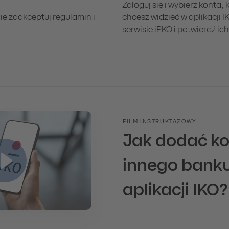
Zaloguj się i wybierz konta, 
ie zaakceptuj regulamin i
chcesz widzieć w aplikacji I
serwisie iPKO i potwierdź ic
FILM INSTRUKTAŻOWY
Jak dodać ko
innego bank
aplikacji IKO?