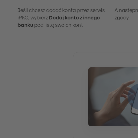
Jeśli chcesz dodać konta przez serwis
A następn
iPKO, wybierz
Dodaj konto z innego
zgody
banku
pod listą swoich kont