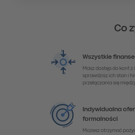
Co z
Wszystkie finanse 
Masz dostęp do kont z
sprawdzisz ich stan i hi
przełączania się międz
Indywidualna ofe
formalności
Możesz otrzymać pożyc