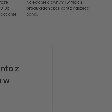
które
Na ekranie głównym i w
Moich
KO lub
produktach
obok kont z naszego
h dodanie
banku
nto z
u w