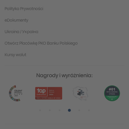
Polityka Prywatności
eDokumenty
Ukraina / Україна
Otwórz Placówkę PKO Banku Polskiego
Kursy walut
Nagrody i wyróżnienia:
Pozycja numer 1
Pozycja numer 2
Pozycja numer 3
Pozycja numer 4
Pozycja numer 5
Pozycja numer 6