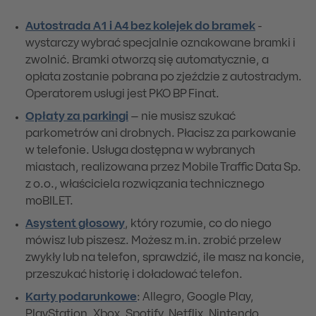
Autostrada A1 i A4 bez kolejek do bramek
-
wystarczy wybrać specjalnie oznakowane bramki i
zwolnić. Bramki otworzą się automatycznie, a
opłata zostanie pobrana po zjeździe z autostradym.
Operatorem usługi jest PKO BP Finat.
Opłaty za parkingi
– nie musisz szukać
parkometrów ani drobnych. Płacisz za parkowanie
w telefonie. Usługa dostępna w wybranych
miastach, realizowana przez Mobile Traffic Data Sp.
z o.o., właściciela rozwiązania technicznego
moBILET.
Asystent głosowy
, który rozumie, co do niego
mówisz lub piszesz. Możesz m.in. zrobić przelew
zwykły lub na telefon, sprawdzić, ile masz na koncie,
przeszukać historię i doładować telefon.
Karty podarunkowe
: Allegro, Google Play,
PlayStation, Xbox, Spotify, Netflix, Nintendo,