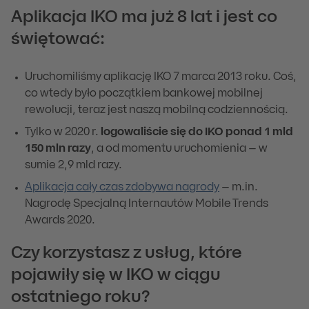
Aplikacja IKO ma już 8 lat i jest co
świętować:
Uruchomiliśmy aplikację IKO 7 marca 2013 roku. Coś,
co wtedy było początkiem bankowej mobilnej
rewolucji, teraz jest naszą mobilną codziennością.
Tylko w 2020 r.
logowaliście się do IKO ponad 1 mld
150 mln razy
, a od momentu uruchomienia – w
sumie 2,9 mld razy.
Aplikacja cały czas zdobywa nagrody
– m.in.
Nagrodę Specjalną Internautów Mobile Trends
Awards 2020.
Czy korzystasz z usług, które
pojawiły się w IKO w ciągu
ostatniego roku?