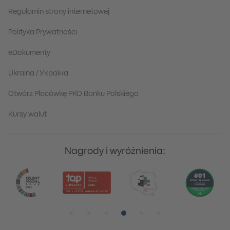
Regulamin strony internetowej
Polityka Prywatności
eDokumenty
Ukraina / Україна
Otwórz Placówkę PKO Banku Polskiego
Kursy walut
Nagrody i wyróżnienia:
Pozycja numer 1
Pozycja numer 2
Pozycja numer 3
Pozycja numer 4
Pozycja numer 5
Pozycja numer 6