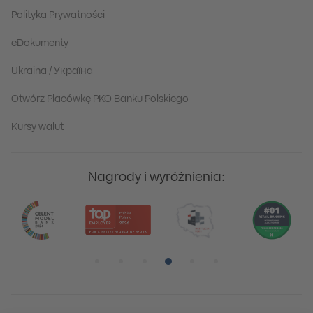
Polityka Prywatności
eDokumenty
Ukraina / Україна
Otwórz Placówkę PKO Banku Polskiego
Kursy walut
Nagrody i wyróżnienia:
Pozycja numer 1
Pozycja numer 2
Pozycja numer 3
Pozycja numer 4
Pozycja numer 5
Pozycja numer 6