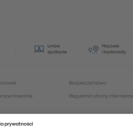
Umów
Placówki
spotkanie
i bankomaty
wniosek
Bezpieczeństwo
oprocentowanie
Regulamin strony interneto
 prawne
Polityka Prywatności
danych osobowych
eDokumenty