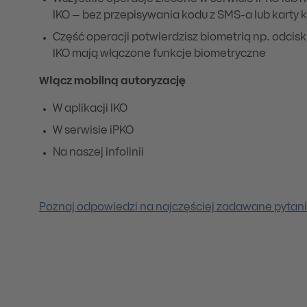
IKO – bez przepisywania kodu z SMS-a lub karty
Część operacji potwierdzisz biometrią np. odciski
IKO mają włączone funkcje biometryczne
Włącz mobilną autoryzację
W aplikacji IKO
W serwisie iPKO
Na naszej infolinii
Poznaj odpowiedzi na najczęściej zadawane pytan