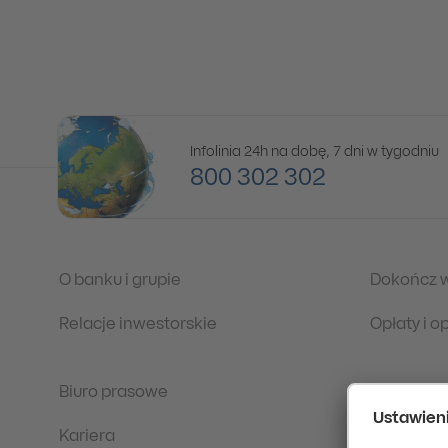
Infolinia 24h na dobę, 7 dni w tygodniu
800 302 302
O banku i grupie
Dokończ 
Relacje inwestorskie
Opłaty i 
Biuro prasowe
Regulacje
Kariera
Ochrona 