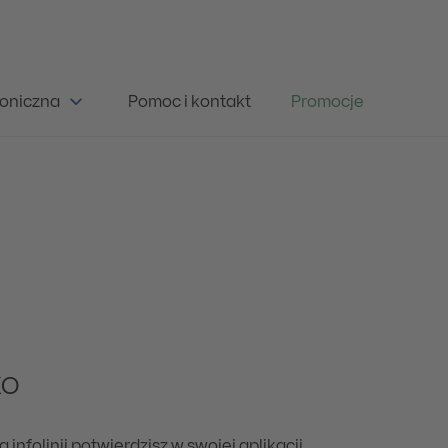
oniczna
Pomoc i kontakt
Promocje
KO
infolinii potwierdzisz w swojej aplikacji