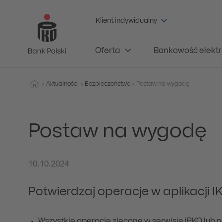
Klient indywidualny
Oferta
Bankowość elektr
Aktualności
Bezpieczeństwo
Postaw na wygodę
Postaw na wygodę
10.10.2024
Potwierdzaj operacje w aplikacji I
Wszystkie operacje zlecone w serwisie iPKO lub na 