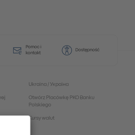
Pomoc i
Dostępność
kontakt
Ukraina / Україна
wej
Otwórz Placówkę PKO Banku
Polskiego
Kursy walut