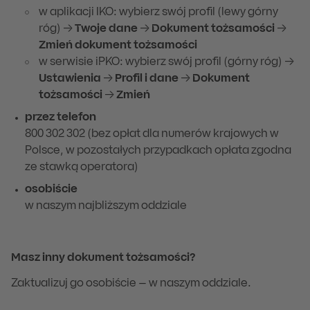
w aplikacji IKO: wybierz swój profil (lewy górny
róg) →
Twoje dane
→
Dokument tożsamości
→
Zmień dokument tożsamości
w serwisie iPKO: wybierz swój profil (górny róg) →
Ustawienia
→
Profil i dane
→
Dokument
tożsamości
→
Zmień
przez telefon
800 302 302 (bez opłat dla numerów krajowych w
Polsce, w pozostałych przypadkach opłata zgodna
ze stawką operatora)
osobiście
w naszym najbliższym oddziale
Masz inny dokument tożsamości?
Zaktualizuj go osobiście – w naszym oddziale.