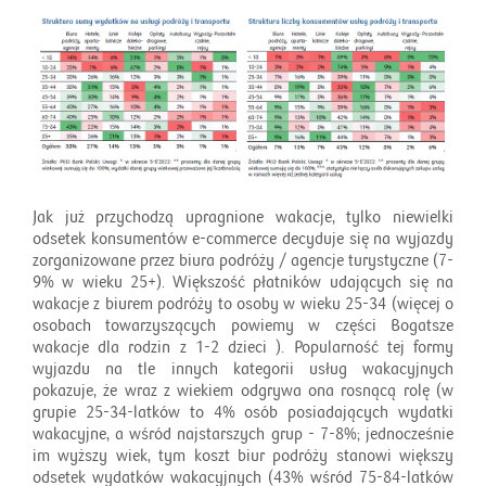
Jak już przychodzą upragnione wakacje, tylko niewielki
odsetek konsumentów e-commerce decyduje się na wyjazdy
zorganizowane przez biura podróży / agencje turystyczne (7-
9% w wieku 25+). Większość płatników udających się na
wakacje z biurem podróży to osoby w wieku 25-34 (więcej o
osobach towarzyszących powiemy w części Bogatsze
wakacje dla rodzin z 1-2 dzieci ). Popularność tej formy
wyjazdu na tle innych kategorii usług wakacyjnych
pokazuje, że wraz z wiekiem odgrywa ona rosnącą rolę (w
grupie 25-34-latków to 4% osób posiadających wydatki
wakacyjne, a wśród najstarszych grup - 7-8%; jednocześnie
im wyższy wiek, tym koszt biur podróży stanowi większy
odsetek wydatków wakacyjnych (43% wśród 75-84-latków