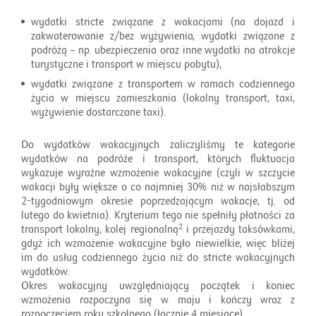
wydatki stricte związane z wakacjami (na dojazd i
zakwaterowanie z/bez wyżywienia, wydatki związane z
podróżą – np. ubezpieczenia oraz inne wydatki na atrakcje
turystyczne i transport w miejscu pobytu),
wydatki związane z transportem w ramach codziennego
życia w miejscu zamieszkania (lokalny transport, taxi,
wyżywienie dostarczane taxi).
Do wydatków wakacyjnych zaliczyliśmy te kategorie
wydatków na podróże i transport, których fluktuacja
wykazuje wyraźne wzmożenie wakacyjne (czyli w szczycie
wakacji były większe o co najmniej 30% niż w najsłabszym
2-tygodniowym okresie poprzedzającym wakacje, tj. od
lutego do kwietnia). Kryterium tego nie spełniły płatności za
2
transport lokalny, kolej regionalną
i przejazdy taksówkami,
gdyż ich wzmożenie wakacyjne było niewielkie, więc bliżej
im do usług codziennego życia niż do stricte wakacyjnych
wydatków.
Okres wakacyjny uwzględniający początek i koniec
wzmożenia rozpoczyna się w maju i kończy wraz z
rozpoczęciem roku szkolnego (łącznie 4 miesiące).