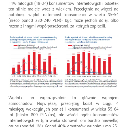
11% młodych (18-24) konsumentów internetowych i odsetek
ten silnie maleje wraz z wiekiem. Przeciętnie najwięcej na
autobusy wydali natomiast konsumenci w wieku 35-54
(nieco ponad 230-240 PLN)- być może jechali dalej, albo
razem z innymi współpasażerami, za których zapłacili.
Wydatki na wypożyczalnie to głównie wynajem
samochodów. Największy przeciętny koszt w ciągu 4
miesięcy wakacyjnych ponieśli konsumenci w wieku 55-64
lat (blisko 800 PLN/os), ale wśród ogółu konsumentów
internetowych w tym wieku stanowili oni bardzo niewielką
grupę (poniżej 1%). Ponad 40% amatorów wynajmu ma 25-