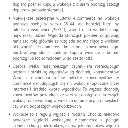
dopiero później kupują wakacje z biurem podróży (szczyt
dopiero w połowie sierpnia).
Największe przeciętne wydatki e-commerce na wakacje
ponoszą osoby w wieku 35-44, ale bardziej liczni są
młodsi konsumenci (25-34), więc to ich wydatki mają
największy udział. Wydatki starszych pokoleń odgrywają
mniejszą rolę głównie ze względu na malejącą z wiekiem
aktywność e-commerce. Im starsi konsumenci tym
bardziej wygodni – chętniej kupują wakacje z biurem
podróży lub lot samolotem w dalsze zakątki.
Oprócz wieku najsilniejszym czynnikiem różnicującym
poziom i strukturę wydatków są dochody konsumentów.
Wraz z dochodem rośnie odsetek konsumentów e-
commerce decydujących się na wakacje (opłacone przez
internet) i średnia kwota wydatków. To wyższe dochody
konsumentów powodują, że większy dostęp do droższych
wakacji obserwujemy w wielkich aglomeracjach miejskich
czy w najbogatszych województwach.
Wakacje to z reguły wyjazd z rodziną. Chociaż niełatwo
powiązać wydatki wakacyjne e-commerce z pełnym
składem ekipy podróżników, z naszych szacunków wynika,