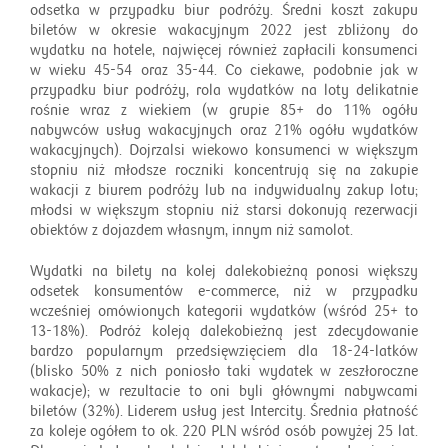
odsetka w przypadku biur podróży. Średni koszt zakupu
biletów w okresie wakacyjnym 2022 jest zbliżony do
wydatku na hotele, najwięcej również zapłacili konsumenci
w wieku 45-54 oraz 35-44. Co ciekawe, podobnie jak w
przypadku biur podróży, rola wydatków na loty delikatnie
rośnie wraz z wiekiem (w grupie 85+ do 11% ogółu
nabywców usług wakacyjnych oraz 21% ogółu wydatków
wakacyjnych). Dojrzalsi wiekowo konsumenci w większym
stopniu niż młodsze roczniki koncentrują się na zakupie
wakacji z biurem podróży lub na indywidualny zakup lotu;
młodsi w większym stopniu niż starsi dokonują rezerwacji
obiektów z dojazdem własnym, innym niż samolot.
Wydatki na bilety na kolej dalekobieżną ponosi większy
odsetek konsumentów e-commerce, niż w przypadku
wcześniej omówionych kategorii wydatków (wśród 25+ to
13-18%). Podróż koleją dalekobieżną jest zdecydowanie
bardzo popularnym przedsięwzięciem dla 18-24-latków
(blisko 50% z nich poniosło taki wydatek w zeszłoroczne
wakacje); w rezultacie to oni byli głównymi nabywcami
biletów (32%). Liderem usług jest Intercity. Średnia płatność
za koleje ogółem to ok. 220 PLN wśród osób powyżej 25 lat.