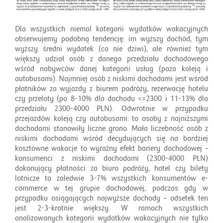
Dla wszystkich niemal kategorii wydatków wakacyjnych
obserwujemy podobną tendencję: im wyższy dochód, tym
wyższy średni wydatek (co nie dziwi), ale również tym
większy udział osób z danego przedziału dochodowego
wśród nabywców danej kategorii usług (poza koleją i
autobusami). Najmniej osób z niskimi dochodami jest wśród
płatników za wyjazdy z biurem podróży, rezerwację hotelu
czy przeloty (po 8-10% dla dochodu <=2300 i 11-13% dla
przedziału 2300-4000 PLN). Odwrotnie w przypadku
przejazdów koleją czy autobusami: to osoby z najniższymi
dochodami stanowiły liczne grono. Mała liczebność osób z
niskimi dochodami wśród decydujących się na bardziej
kosztowne wakacje to wyraźny efekt bariery dochodowej –
konsumenci z niskimi dochodami (2300-4000 PLN)
dokonujący płatności za biuro podróży, hotel czy bilety
lotnicze to zaledwie 3-7% wszystkich konsumentów e-
commerce w tej grupie dochodowej, podczas gdy w
przypadku osiągających najwyższe dochody – odsetek ten
jest 2-3-krotnie większy. W ramach wszystkich
analizowanych kategorii wydatków wakacyjnych nie tylko