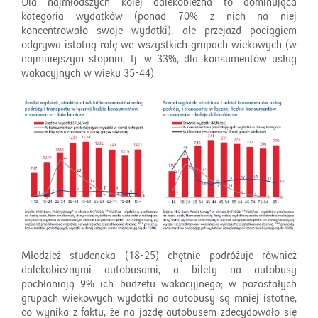
Dla najmłodszych kolej dalekobieżna to dominująca
kategoria wydatków (ponad 70% z nich na niej
koncentrowało swoje wydatki), ale przejazd pociągiem
odgrywa istotną rolę we wszystkich grupach wiekowych (w
najmniejszym stopniu, tj. w 33%, dla konsumentów usług
wakacyjnych w wieku 35-44).
Młodzież studencka (18-25) chętnie podróżuje również
dalekobieżnymi autobusami, a bilety na autobusy
pochłaniają 9% ich budżetu wakacyjnego; w pozostałych
grupach wiekowych wydatki na autobusy są mniej istotne,
co wynika z faktu, że na jazdę autobusem zdecydowało się