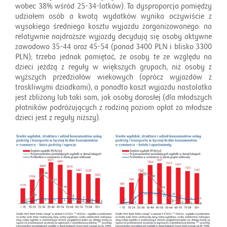
wobec 38% wśród 25-34-latków). Ta dysproporcja pomiędzy
udziałem osób a kwotą wydatków wynika oczywiście z
wysokiego średniego kosztu wyjazdu zorganizowanego: na
relatywnie najdroższe wyjazdy decydują się osoby aktywne
zawodowo 35-44 oraz 45-54 (ponad 3400 PLN i blisko 3300
PLN); trzeba jednak pamiętać, że osoby te ze względu na
dzieci jeżdżą z reguły w większych grupach, niż osoby z
wyższych przedziałów wiekowych (oprócz wyjazdów z
troskliwymi dziadkami), a ponadto koszt wyjazdu nastolatka
jest zbliżony lub taki sam, jak osoby dorosłej (dla młodszych
płatników podróżujących z rodziną poziom opłat za młodsze
dzieci jest z reguły niższy).