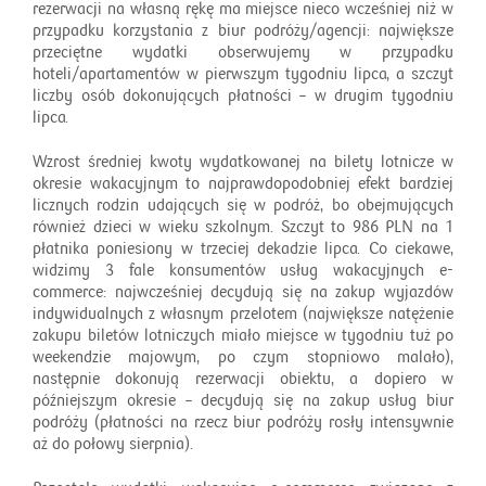
rezerwacji na własną rękę ma miejsce nieco wcześniej niż w
przypadku korzystania z biur podróży/agencji: największe
przeciętne wydatki obserwujemy w przypadku
hoteli/apartamentów w pierwszym tygodniu lipca, a szczyt
liczby osób dokonujących płatności – w drugim tygodniu
lipca.
Wzrost średniej kwoty wydatkowanej na bilety lotnicze w
okresie wakacyjnym to najprawdopodobniej efekt bardziej
licznych rodzin udających się w podróż, bo obejmujących
również dzieci w wieku szkolnym. Szczyt to 986 PLN na 1
płatnika poniesiony w trzeciej dekadzie lipca. Co ciekawe,
widzimy 3 fale konsumentów usług wakacyjnych e-
commerce: najwcześniej decydują się na zakup wyjazdów
indywidualnych z własnym przelotem (największe natężenie
zakupu biletów lotniczych miało miejsce w tygodniu tuż po
weekendzie majowym, po czym stopniowo malało),
następnie dokonują rezerwacji obiektu, a dopiero w
późniejszym okresie – decydują się na zakup usług biur
podróży (płatności na rzecz biur podróży rosły intensywnie
aż do połowy sierpnia).