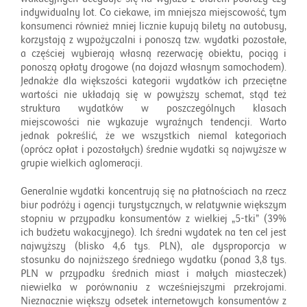
indywidualny lot. Co ciekawe, im mniejsza miejscowość, tym
konsumenci również mniej licznie kupują bilety na autobusy,
korzystają z wypożyczalni i ponoszą tzw. wydatki pozostałe,
a częściej wybierają własną rezerwację obiektu, pociąg i
ponoszą opłaty drogowe (na dojazd własnym samochodem).
Jednakże dla większości kategorii wydatków ich przeciętne
wartości nie układają się w powyższy schemat, stąd też
struktura wydatków w poszczególnych klasach
miejscowości nie wykazuje wyraźnych tendencji. Warto
jednak pokreślić, że we wszystkich niemal kategoriach
(oprócz opłat i pozostałych) średnie wydatki są najwyższe w
grupie wielkich aglomeracji.
Generalnie wydatki koncentrują się na płatnościach na rzecz
biur podróży i agencji turystycznych, w relatywnie większym
stopniu w przypadku konsumentów z wielkiej „5-tki” (39%
ich budżetu wakacyjnego). Ich średni wydatek na ten cel jest
najwyższy (blisko 4,6 tys. PLN), ale dysproporcja w
stosunku do najniższego średniego wydatku (ponad 3,8 tys.
PLN w przypadku średnich miast i małych miasteczek)
niewielka w porównaniu z wcześniejszymi przekrojami.
Nieznacznie większy odsetek internetowych konsumentów z