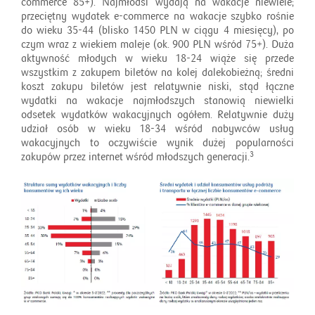
commerce 85+). Najmłodsi wydają na wakacje niewiele;
przeciętny wydatek e-commerce na wakacje szybko rośnie
do wieku 35-44 (blisko 1450 PLN w ciągu 4 miesięcy), po
czym wraz z wiekiem maleje (ok. 900 PLN wśród 75+). Duża
aktywność młodych w wieku 18-24 wiąże się przede
wszystkim z zakupem biletów na kolej dalekobieżną; średni
koszt zakupu biletów jest relatywnie niski, stąd łączne
wydatki na wakacje najmłodszych stanowią niewielki
odsetek wydatków wakacyjnych ogółem. Relatywnie duży
udział osób w wieku 18-34 wśród nabywców usług
wakacyjnych to oczywiście wynik dużej popularności
3
zakupów przez internet wśród młodszych generacji.