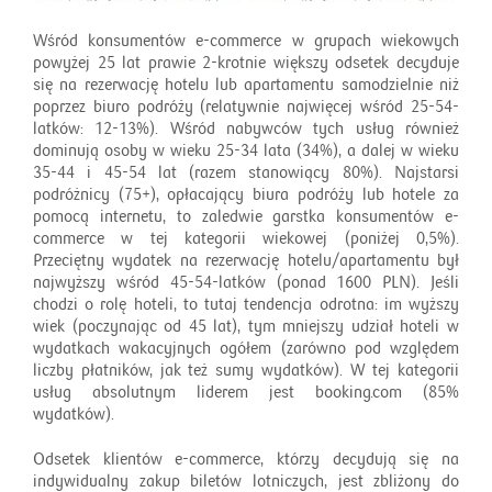
Wśród konsumentów e-commerce w grupach wiekowych
powyżej 25 lat prawie 2-krotnie większy odsetek decyduje
się na rezerwację hotelu lub apartamentu samodzielnie niż
poprzez biuro podróży (relatywnie najwięcej wśród 25-54-
latków: 12-13%). Wśród nabywców tych usług również
dominują osoby w wieku 25-34 lata (34%), a dalej w wieku
35-44 i 45-54 lat (razem stanowiący 80%). Najstarsi
podróżnicy (75+), opłacający biura podróży lub hotele za
pomocą internetu, to zaledwie garstka konsumentów e-
commerce w tej kategorii wiekowej (poniżej 0,5%).
Przeciętny wydatek na rezerwację hotelu/apartamentu był
najwyższy wśród 45-54-latków (ponad 1600 PLN). Jeśli
chodzi o rolę hoteli, to tutaj tendencja odrotna: im wyższy
wiek (poczynając od 45 lat), tym mniejszy udział hoteli w
wydatkach wakacyjnych ogółem (zarówno pod względem
liczby płatników, jak też sumy wydatków). W tej kategorii
usług absolutnym liderem jest booking.com (85%
wydatków).
Odsetek klientów e-commerce, którzy decydują się na
indywidualny zakup biletów lotniczych, jest zbliżony do