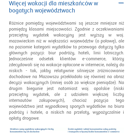
Więcej wakacji dla mieszkańców w
bogatych województwach
Różnice pomiędzy województwami są jeszcze mniejsze niż
pomiędzy klasami miejscowości. Zgodnie z oczekiwaniami
przeciętny wydatek wakacyjny jest wyższy w woj.
mazowieckim niż w większości województw (o połowę), ale
na poziomie kategorii wydatków ta przewaga dotyczy tylko
głównych pozycji: biur podróży, hoteli, linii lotniczych.
Jednocześnie odsetek klientów e-commerce, którzy
zdecydowali się na wakacje opłacone w internecie, należy do
niskich - tak, jakby relatywnie silniejsze zróżnicowanie
dochodowe na Mazowszu przekładało się również na obraz
decyzji wakacyjnych (mniej osób za większe pieniądze). Na
drugim biegunie jest natomiast woj. opolskie (niski
przeciętny wydatek, ale z udziałem większej liczby
internautów zakupowych), chociaż pozycja tego
województwa jest wypadkową sporych wydatków na biura
podróży i hotele, a niskich na przeloty, wypożyczalnie i
opłaty drogowe.