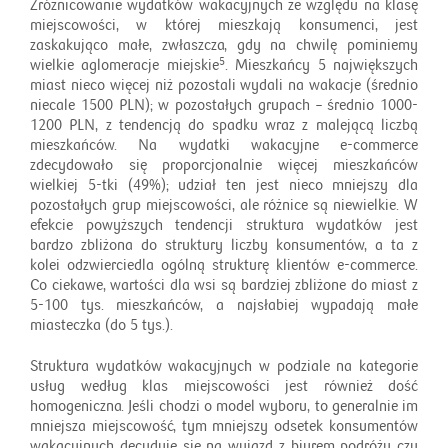
Zróżnicowanie wydatków wakacyjnych ze względu na klasę
miejscowości, w której mieszkają konsumenci, jest
zaskakująco małe, zwłaszcza, gdy na chwilę pominiemy
5
wielkie aglomeracje miejskie
. Mieszkańcy 5 największych
miast nieco więcej niż pozostali wydali na wakacje (średnio
niecale 1500 PLN); w pozostałych grupach – średnio 1000-
1200 PLN, z tendencją do spadku wraz z malejącą liczbą
mieszkańców. Na wydatki wakacyjne e-commerce
zdecydowało się proporcjonalnie więcej mieszkańców
wielkiej 5-tki (49%); udział ten jest nieco mniejszy dla
pozostałych grup miejscowości, ale różnice są niewielkie. W
efekcie powyższych tendencji struktura wydatków jest
bardzo zbliżona do struktury liczby konsumentów, a ta z
kolei odzwierciedla ogólną strukturę klientów e-commerce.
Co ciekawe, wartości dla wsi są bardziej zbliżone do miast z
5-100 tys. mieszkańców, a najsłabiej wypadają małe
miasteczka (do 5 tys.).
Struktura wydatków wakacyjnych w podziale na kategorie
usług według klas miejscowości jest również dość
homogeniczna. Jeśli chodzi o model wyboru, to generalnie im
mniejsza miejscowość, tym mniejszy odsetek konsumentów
wakacyjnych decyduje się na wyjazd z biurem podróży czy