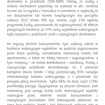
dochodem w przedziale 2300-6000. Ufamy, że osoby z
niskimi dochodami pojechały na wakacje w ub.r. bardziej
licznie, niż to wynika z transakcji e-commerce, a zapłaciły za
nie stacjonarnie lub bonem turystycznym (na początku
wakacji 2022 blisko 900 tys. bonów, czyli 21% ogólnej
przyznanej liczby, pozostawało do wykorzystania). W efekcie
powyższych tendencji aż 41% sumy wydatków wakacyjnych
była związana z podróżami osób z najwyższymi dochodami.
Im wyższy dochód konsumentów, tym większy udział w
budżecie wakacyjnym wydatków na podróże organizowane
przez biura podróży, samodzielną rezerwację hotelu lub
apartamentu, a także na bilety lotnicze i wypożyczalnie, a
tym mniejszy – na koleje dalekobieżne i autobusy. Osoby z
najwyższego przedziału dochodowego na 3 pierwsze
kategorie (biura, hotele i loty) przeznaczyły 85% swojego
internetowego budżetu wakacyjnego, a z przedziału tuż
powyżej płacy minimalnej – tylko 68%, bo dużą część (23%)
pochłonęły pociągi. Dysproporcje są jeszcze silniejsze, jeśli
weźmiemy pod uwagę liczbę osób realizujących wydatki
wakacyjne przez internet: wśród konsumentów z
najwyższymi dochodami 36% dokonywało płatności na
rzecz biur podróży, hoteli i linii lotniczych, podczas gdy w