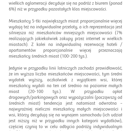
wielkich aglomeracji decyduje się na podróż z biurem (ponad
6%) niż w przypadku pozostałych klas miejscowości.
Mieszkańcy 5-tki największych miast proporcjonalnie więcej
wydają też na indywidualne przeloty, a ich reprezentacja jest
silniejsza niż mieszkańców mniejszych miejscowości (7%
realizujących jakiekolwiek zakupy przez internet w wielkich
miastach). Z kolei na indywidualną rezerwację hoteli /
apartamentów proporcjonalnie więcej przeznaczają
mieszkańcy średnich miast (100-200 tys.).
Jedynie w przypadku linii lotniczych zachodzi prawidłowość,
że im wyższa liczba mieszkańców miejscowości, tym średni
wydatek wyższy, aczkolwiek z wyjątkiem wsi, której
mieszkańcy wydali na ten cel średnio na poziomie małych
miast (20-100 tys.). W przypadku opłat
drogowych/parkingowych oraz wypożyczalni (począwszy od
średnich miast) tendencja jest natomiast odwrotna –
najwyraźniej nieliczni mieszkańcy małych miejscowości i
wsi, którzy decydują się na wynajem samochodu (ich udział
jest niższy niż w przypadku innych kategorii wydatków),
częściej czynią to w celu odbycia podróży indywidualnym