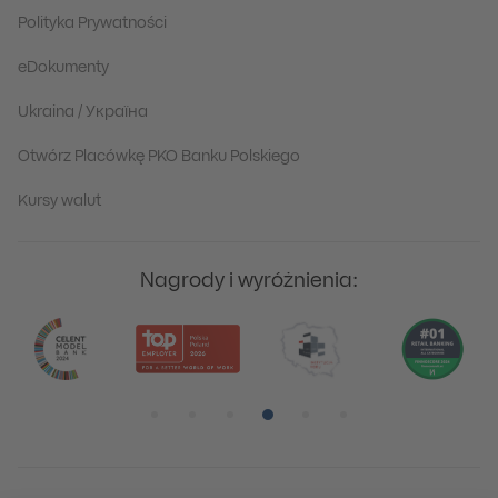
Polityka Prywatności
eDokumenty
Ukraina / Україна
Otwórz Placówkę PKO Banku Polskiego
Kursy walut
Nagrody i wyróżnienia:
Pozycja numer 1
Pozycja numer 2
Pozycja numer 3
Pozycja numer 4
Pozycja numer 5
Pozycja numer 6