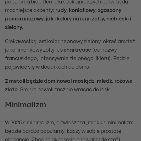
popularną biel. Tłem dla spokojniejszych barw będą
mocniejsze akcenty:
rudy, koniakowy, zgaszony
pomarańczowy, jak i kolory natury: żółty, niebieski i
zielony.
Ciekawostką jest kolor neonowy zielony, określany też
jako limonkowy żółty lub
chartreuse
(od nazwy
francuskiego, intensywnie zielonego likieru). Będzie
pojawiać się w dodatkach do domu.
Z metali będzie dominował mosiądz, miedź, różowe
złoto
. Srebro powoli zacznie wracać do łask.
Minimalizm
W 2025 r. minimalizm, a zwłaszcza „miękki” minimalizm,
będzie bardzo popularny. Łączy w sobie prostotę i
elegancję. Zbędne akcesoria chowamy do szaf i