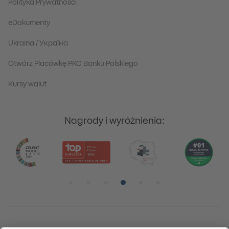
Polityka Prywatności
eDokumenty
Ukraina / Україна
Otwórz Placówkę PKO Banku Polskiego
Kursy walut
Nagrody i wyróżnienia:
Pozycja numer 1
Pozycja numer 2
Pozycja numer 3
Pozycja numer 4
Pozycja numer 5
Pozycja numer 6