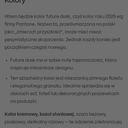
Kolory
Hitem będzie kolor future dusk, czyli kolor roku 2025 wg
firmy Pantone. Nazwa ta, przetłumaczona na polski
jako „zmierzch przyszłości”, może mieć nieco
pesymistyczne skojarzenia. Jednak każdy koniec jest
początkiem czegoś nowego.
Future dusk ma w sobie nutę tajemniczości, która
inspiruje miłośników designu.
Ten szlachetny kolor jest mieszanką zimnego fioletu
i eleganckiego granatu. Idealnie sprawdza się w
obiciach sof, foteli lub dekoracyjnych poszewkach
na poduszki.
Kolor kremowy, kości słoniowej
, szaro beżowy,
piaskowy, delikatny różowy – te odcienie zdetronizują