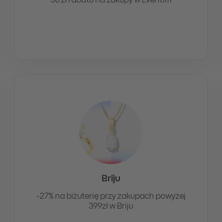
30 zł rabatu na zakupy w Eventim
Briju
-27% na biżuterię przy zakupach powyżej
399zł w Briju