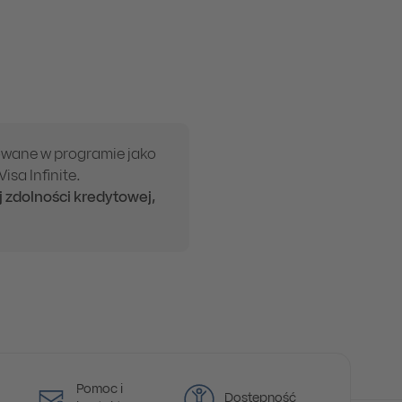
towane w programie jako
isa Infinite.
j zdolności kredytowej,
Pomoc i
Dostępność