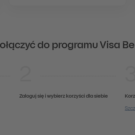
ołączyć do programu Visa Be
2
u Visa Benefit?
YER (bez reklam)
ignature i Infinite
zejazdy z FlixBusem
Zaloguj się i wybierz korzyści dla siebie
Korz
Szcz