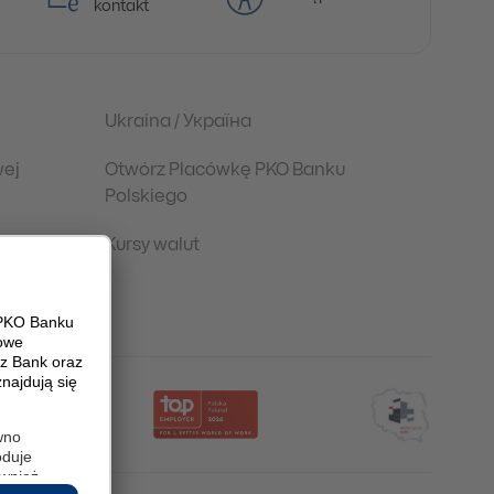
kontakt
Ukraina / Україна
wej
Otwórz Placówkę PKO Banku
Polskiego
Kursy walut