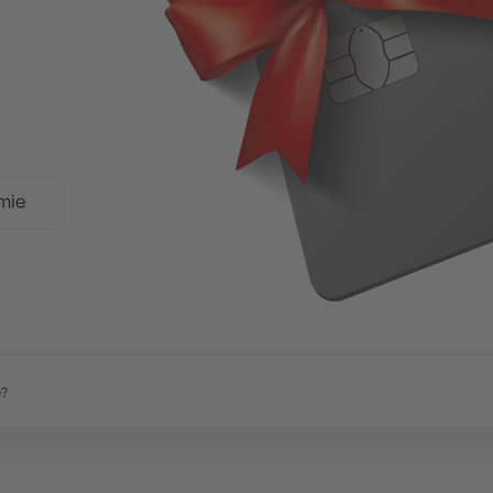
mie
e?