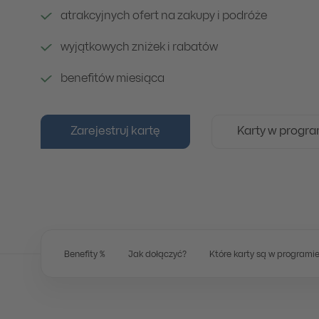
atrakcyjnych ofert na zakupy i podróże
wyjątkowych zniżek i rabatów
benefitów miesiąca
Zarejestruj kartę
Karty w progra
Benefity %
Jak dołączyć?
Które karty są w programi