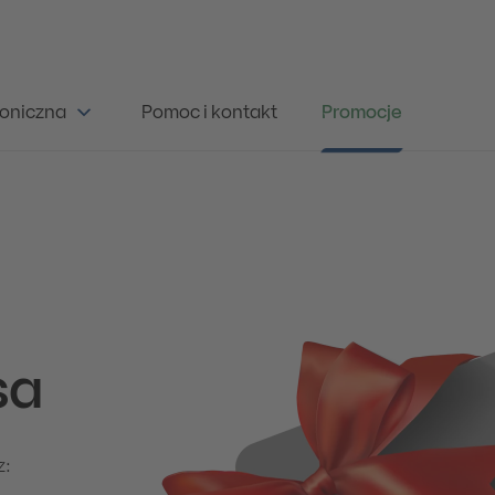
oniczna
Pomoc i kontakt
Promocje
sa
z: