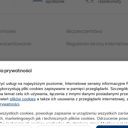
spotkanie
i bankomaty
wniosek
Bezpieczeństwo
oprocentowanie
Regulamin strony interneto
 prawne
Polityka Prywatności
danych osobowych
eDokumenty