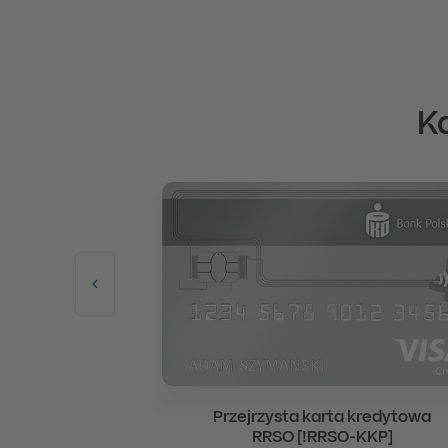
K
bez Granic
Przejrzysta karta kredytowa
RRSO [!RRSO-KKP]