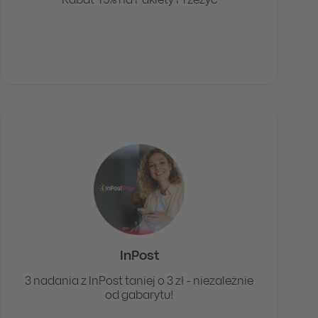
Rabat 15% na Pakiety Przeżyć
InPost
3 nadania z InPost taniej o 3 zł - niezależnie
od gabarytu!