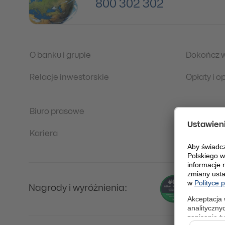
800 302 302
O banku i grupie
Dokończ 
Relacje inwestorskie
Opłaty i 
Biuro prasowe
Regulacje
Kariera
Ochrona 
Nagrody i wyróżnienia: