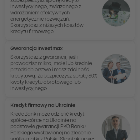
Zabezpieczysz spłatę kredytu
inwestycyjnego, związanego z
wdrażaniem efektywnych
energetycznie rozwiązań.
Skorzystasz z niższych kosztów
kredytu firmowego
Gwarancja Investmax
Skorzystasz z gwarancji, jeśli
prowadzisz mikro, małe lub średnie
przedsiębiorstwo i masz zdolność
kredytową. Zabezpieczysz spłatę 80%
kwoty kredytu obrotowego lub
inwestycyjnego
Kredyt firmowy na Ukrainie
KredoBank może udzielić kredyt
spółce-córce na Ukrainie na
podstawie gwarancji PKO Banku
Polskiego wystawionej na zlecenie
spółki-matki z Polski. Skontaktuj się: