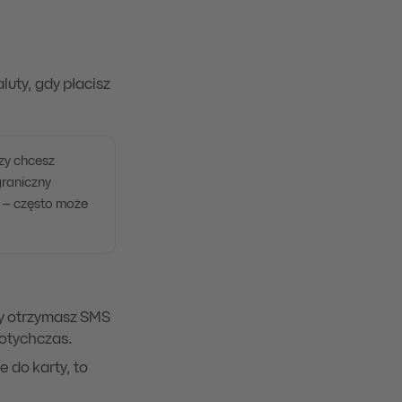
luty, gdy płacisz
zy chcesz
graniczny
y – często może
Ty otrzymasz SMS
dotychczas.
 do karty, to