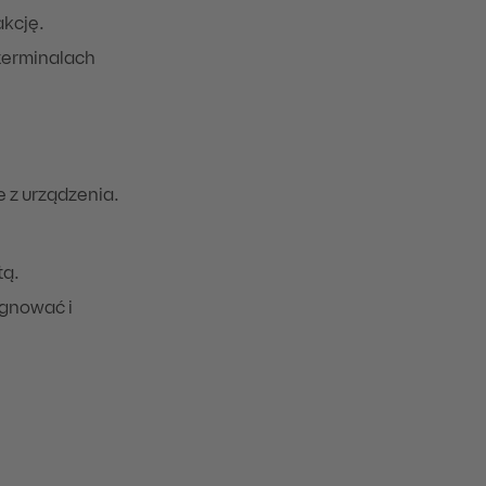
kcję.
 terminalach
 z urządzenia.
tą.
ygnować i