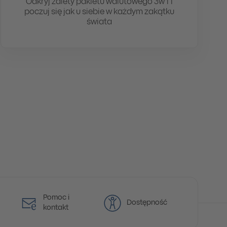
Odkryj zalety pakietu walutowego 3w1 i
poczuj się jak u siebie w każdym zakątku
świata
Pomoc i
Dostępność
kontakt