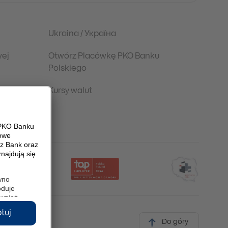
Ukraina / Україна
wej
Otwórz Placówkę PKO Banku
Polskiego
Kursy walut
Do góry