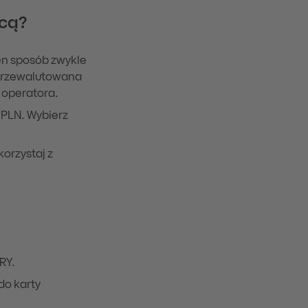
icą?
ten sposób zwykle
 przewalutowana
 operatora.
 PLN. Wybierz
korzystaj z
RY.
do karty