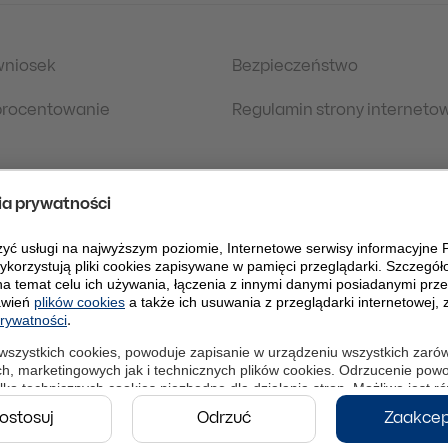
wniosek
Bezpieczeństwo
oprocentowanie
Regulamin strony interneto
 prawne
Polityka Prywatności
danych osobowych
eDokumenty
PLPW