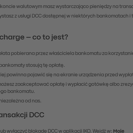
koncie walutowym masz wystarczająco pieniędzy na transa
rzystasz z usługi DCC dostępnej w niektórych bankomatach i
charge – co to jest?
ata pobierana przez właściciela bankomatu za korzystanie
 bankomaty stosują tę opłatę.
niej powinna pojawić się na ekranie urządzenia przed wypła
ożesz zaakceptować opłatę i wypłacić gotówkę albo zrez
ego bankomatu.
 niezależna od nas.
ansakcji DCC
ub wyłączyć blokadę DCC w aplikacji IKO. Wejdź w:
Moje