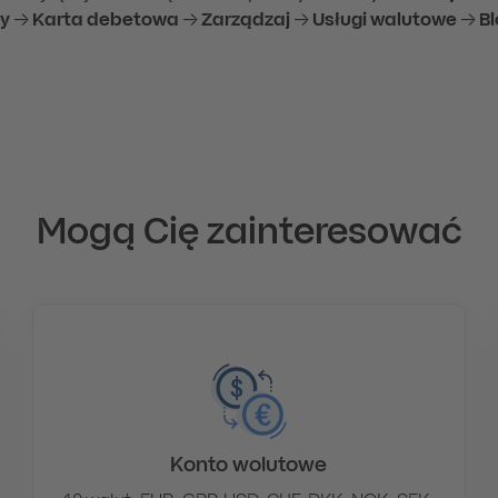
y
→
Karta debetowa
→
Zarządzaj
→
Usługi walutowe
→
B
Mogą Cię zainteresować
Konto wolutowe