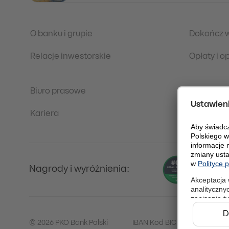
O banku i grupie
Dokończ 
Relacje inwestorskie
Opłaty i 
Biuro prasowe
Regulacje
Kariera
Ochrona 
Nagrody i wyróżnienia:
© 2026 PKO Bank Polski
IBAN Kod BIC (Swift): BPKO