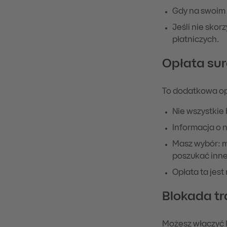
Gdy na swoim 
Jeśli nie sko
płatniczych.
Opłata sur
To dodatkowa opł
Nie wszystkie
Informacja o 
Masz wybór: m
poszukać inn
Opłata ta jest
Blokada tr
Możesz włączyć l