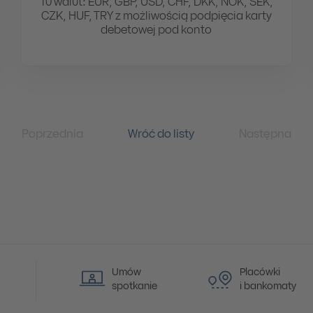
10 walut: EUR, GBP, USD, CHF, DKK, NOK, SEK,
CZK, HUF, TRY z możliwością podpięcia karty
debetowej pod konto
Poprzednia
Wróć do listy
Następna
Umów
Placówki
spotkanie
i bankomaty