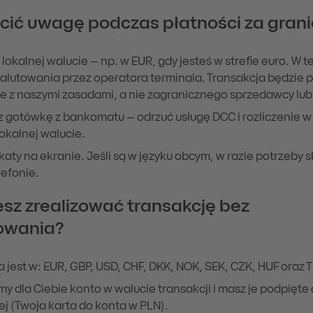
cić uwagę podczas płatności za gran
w lokalnej walucie – np. w EUR, gdy jesteś w strefie euro. W 
alutowania przez operatora terminala. Transakcja będzie
e z naszymi zasadami, a nie zagranicznego sprzedawcy lub
 gotówkę z bankomatu – odrzuć usługę DCC i rozliczenie w
lokalnej walucie.
aty na ekranie. Jeśli są w języku obcym, w razie potrzeby s
lefonie.
sz zrealizować transakcję bez
owania?
 jest w: EUR, GBP, USD, CHF, DKK, NOK, SEK, CZK, HUF oraz T
 dla Ciebie konto w walucie transakcji i masz je podpięte 
j (Twoja karta do konta w PLN).