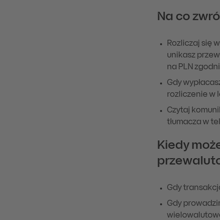
Na co zwró
Rozliczaj się 
unikasz przew
na PLN zgodni
Gdy wypłacasz
rozliczenie w 
Czytaj komunik
tłumacza w te
Kiedy może
przewalut
Gdy transakcja
Gdy prowadzimy
wielowalutowe