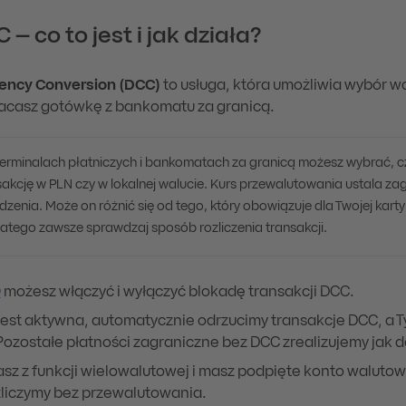
– co to jest i jak działa?
ency Conversion (DCC)
to usługa, która umożliwia wybór wa
łacasz gotówkę z bankomatu za granicą.
terminalach płatniczych i bankomatach za granicą możesz wybrać, c
nsakcję w PLN czy w lokalnej walucie. Kurs przewalutowania ustala za
dzenia. Może on różnić się od tego, który obowiązuje dla Twojej kart
latego zawsze sprawdzaj sposób rozliczenia transakcji.
O
możesz włączyć i wyłączyć blokadę transakcji DCC.
 jest aktywna, automatycznie odrzucimy transakcje DCC, a 
 Pozostałe płatności zagraniczne bez DCC zrealizujemy jak 
asz z funkcji wielowalutowej i masz podpięte konto walutowe
zliczymy bez przewalutowania.