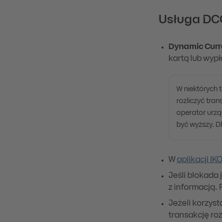
Usługa DCC 
Dynamic Curr
kartą lub wyp
W niektórych 
rozliczyć tra
operator urzą
być wyższy. D
W
aplikacji IK
Jeśli blokada
z informacją.
Jeżeli korzyst
transakcję ro