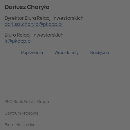
Dariusz Choryło
Dyrektor Biura Relacji Inwestorskich
dariusz.chorylo@pkobp.pl
Biuro Relacji Inwestorskich
ir@pkobp.pl
Poprzednia
Wróć do listy
Następna
PKO Bank Polski i Grupa
Centrum Prasowe
Biuro Maklerskie