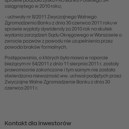
sprawie podziału zysku PKO Banku Polskiego SA
osiągniętego w 2010 roku;
- uchwały nr 8/2011 Zwyczajnego Walnego
Zgromadzenia Banku z dnia 30 czerwca 2011 roku w
sprawie wypłaty dywidendy za 2010 rok na skutek
wydania zarządzeń Sądu Okręgowego w Warszawie o
zwrocie pozwów z powodu nie uzupełnienia przez
powoda braków formalnych.
Postępowania, o których była mowa w raporcie
bieżącym nr 54/2011 z dnia 11 sierpnia 2011 r. zostały
prawomocnie zakończone i tym samym nie została
stwierdzona nieważność ww. uchwał podjętych przez
Zwyczajne Walne Zgromadzenie Banku z dnia 30
czerwca 2011 r.
Kontakt dla inwestorów