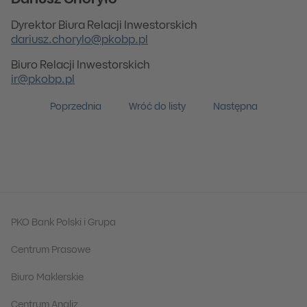
Dariusz Choryło
Dyrektor Biura Relacji Inwestorskich
dariusz.chorylo@pkobp.pl
Biuro Relacji Inwestorskich
ir@pkobp.pl
Poprzednia
Wróć do listy
Następna
PKO Bank Polski i Grupa
Centrum Prasowe
Biuro Maklerskie
Centrum Analiz