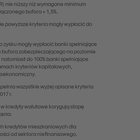
CR) nie niższy niż wymagane minimum
łączonego bufora + 1,5%.
e powyższe kryteria mogły wypłacić do
zysku mogły wypłacić banki spełniające
ie bufora zabezpieczającego na poziomie
, natomiast do 100% banki spełniające
ramach kryteriów kapitałowych,
kroekonomiczny.
pełnia wszystkie wyżej opisane kryteria
017 r.
w kredyty walutowe korygują stopę
eria:
ych kredytów mieszkaniowych dla
ości od sektora niefinansowego.