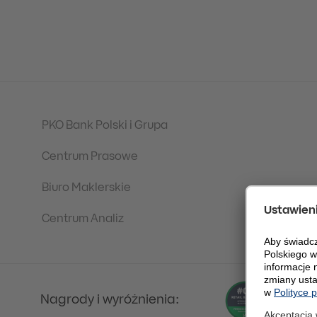
PKO Bank Polski i Grupa
Centrum Prasowe
Biuro Maklerskie
Centrum Analiz
Nagrody i wyróżnienia: