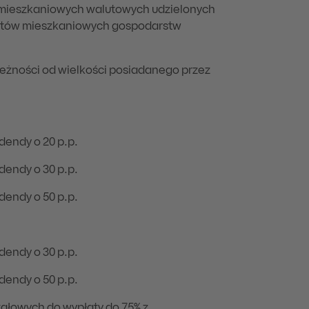
w mieszkaniowych walutowych udzielonych
edytów mieszkaniowych gospodarstw
leżności od wielkości posiadanego przez
dendy o 20 p.p.
dendy o 30 p.p.
dendy o 50 p.p.
dendy o 30 p.p.
dendy o 50 p.p.
łowych do wypłaty do 75% z