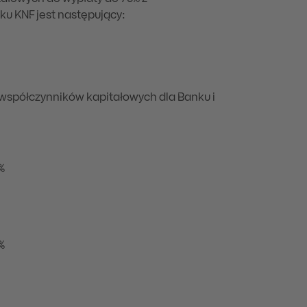
u KNF jest następujący:
ć współczynników kapitałowych dla Banku i
%
%