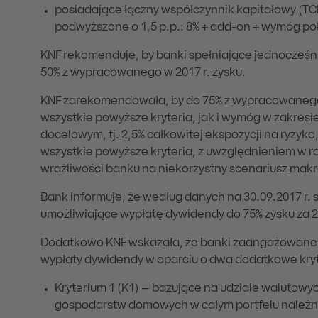
posiadające łączny współczynnik kapitałowy (T
podwyższone o 1,5 p.p.: 8% + add-on + wymóg po
KNF rekomenduje, by banki spełniające jednocześni
50% z wypracowanego w 2017 r. zysku.
KNF zarekomendowała, by do 75% z wypracowanego 
wszystkie powyższe kryteria, jak i wymóg w zakres
docelowym, tj. 2,5% całkowitej ekspozycji na ryzyko
wszystkie powyższe kryteria, z uwzględnieniem w 
wrażliwości banku na niekorzystny scenariusz ma
Bank informuje, że według danych na 30.09.2017 r. s
umożliwiające wypłatę dywidendy do 75% zysku za 2
Dodatkowo KNF wskazała, że banki zaangażowane 
wypłaty dywidendy w oparciu o dwa dodatkowe kryt
Kryterium 1 (K1) – bazujące na udziale walutow
gospodarstw domowych w całym portfelu należn