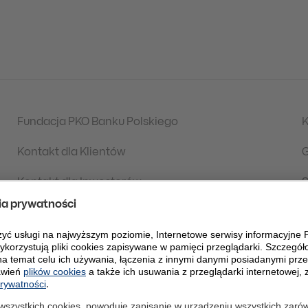
Fundacja PKO Banku Polskiego
K
Kontakt dla Klientów
G
Kontakt dla Inwestorów
S
Aktualności
S