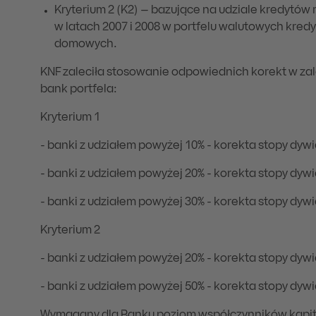
Kryterium 2 (K2) – bazujące na udziale kredytó
w latach 2007 i 2008 w portfelu walutowych kr
domowych.
KNF zaleciła stosowanie odpowiednich korekt w za
bank portfela:
Kryterium 1
- banki z udziałem powyżej 10% - korekta stopy dywi
- banki z udziałem powyżej 20% - korekta stopy dywi
- banki z udziałem powyżej 30% - korekta stopy dywi
Kryterium 2
- banki z udziałem powyżej 20% - korekta stopy dywi
- banki z udziałem powyżej 50% - korekta stopy dywi
Wymagany dla Banku poziom współczynników kapita