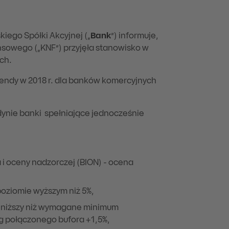
iego Spółki Akcyjnej („
Bank
”) informuje,
ansowego („KNF”) przyjęła stanowisko w
ch.
endy w 2018 r. dla banków komercyjnych
ynie banki spełniające jednocześnie
i oceny nadzorczej (BION) - ocena
poziomie wyższym niż 5%,
ie niższy niż wymagane minimum
g połączonego bufora +1,5%,