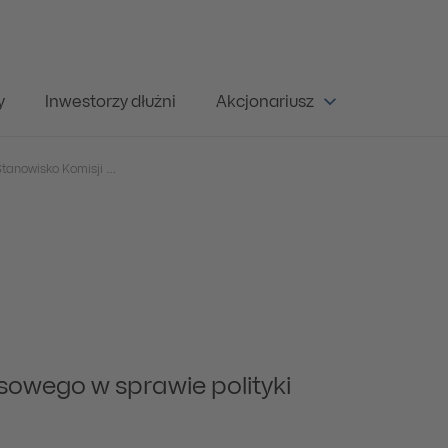
y
Inwestorzy dłużni
Akcjonariusz
Raport nr 43/2017 – Stanowisko Komisji Nadzoru Finansowego w sprawie polityki dywidendowej
sowego w sprawie polityki