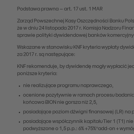
Podstawa prawna – art. 17 ust. 1 MAR
Zarząd Powszechnej Kasy Oszczędności Banku Polsk
że w dniu 24 listopada 2017 r. Komisja Nadzoru Fin
sprawie polityki dywidendowej banków komercyjny
Wskazane w stanowisku KNF kryteria wypłaty dywid
za 2017 r. są następujące:
KNF rekomenduje, by dywidendę mogły wypłacić jed
poniższe kryteria:
nie realizujące programu naprawczego,
ocenione pozytywnie w ramach procesu badania 
końcowa BION nie gorsza niż 2,5,
posiadające poziom dźwigni finansowej (LR) na 
posiadające współczynnik kapitału Tier 1 (T1) n
podwyższone o 1,5 p.p.: 6% +75%*add-on + wymó