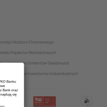
omisja Nadzoru Finansowego
iełda Papierów Wartościowych
towarzyszenie Emitentów Giełdowych
towarzyszenie Inwestorów Indywidualnych