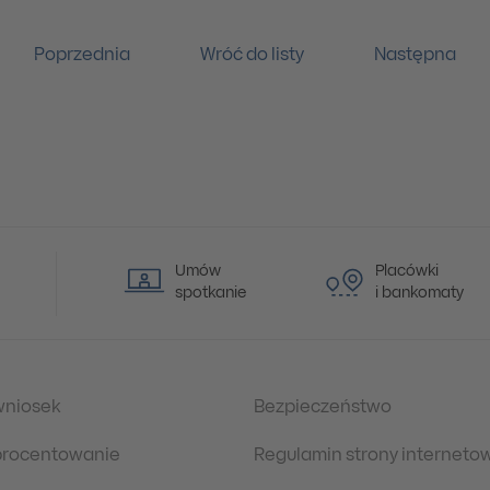
Poprzednia
Wróć do listy
Następna
Umów
Placówki
spotkanie
i bankomaty
wniosek
Bezpieczeństwo
oprocentowanie
Regulamin strony interneto