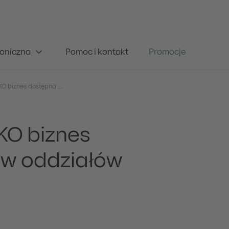
oniczna
Pomoc i kontakt
Promocje
Aplikacja mobilna iPKO biznes dostępna dla klientów oddziałów Czechy i Niemcy
PKO biznes
ów oddziałów