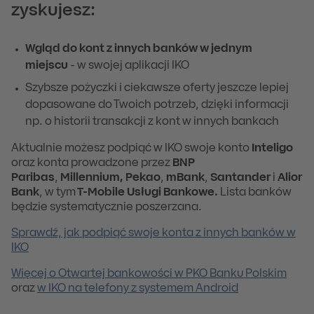
zyskujesz:
Wgląd do kont z innych banków w jednym
miejscu
- w swojej aplikacji IKO
Szybsze pożyczki i ciekawsze oferty jeszcze lepiej
dopasowane do Twoich potrzeb, dzięki informacji
np. o historii transakcji z kont w innych bankach
Aktualnie możesz podpiąć w IKO swoje konto
Inteligo
oraz konta prowadzone przez
BNP
Paribas
,
Millennium, Pekao
,
mBank
,
Santander
i
Alior
Bank
, w tym
T-Mobile Usługi Bankowe.
Lista banków
będzie systematycznie poszerzana.
Sprawdź, jak podpiąć swoje konta z innych banków w
IKO
Więcej o Otwartej bankowości w PKO Banku Polskim
oraz
w IKO na telefony z systemem Android