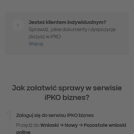
Jesteś klientem indywidualnym?
Sprawdź, jakie dokumenty i dyspozycje
złożysz w iPKO
Więcej
Jak załatwić sprawy w serwisie
iPKO biznes?
1
Zaloguj się do serwisu iPKO biznes
Jak załatwić sprawy w serwisie iPKO biznes?
Przejdź do
Wnioski
→
Nowy
→
Pozosta
ł
e wnioski
online