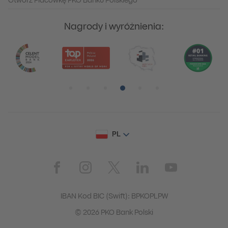
Otwórz Placówkę PKO Banku Polskiego
Nagrody i wyróżnienia:
Pozycja numer 1
Pozycja numer 2
Pozycja numer 3
Pozycja numer 4
Pozycja numer 5
Pozycja numer 6
PL
IBAN Kod BIC (Swift): BPKOPLPW
© 2026 PKO Bank Polski