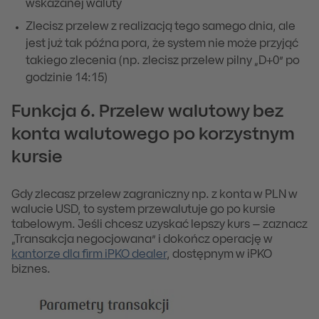
wskazanej waluty
Zlecisz przelew z realizacją tego samego dnia, ale
jest już tak późna pora, że system nie może przyjąć
takiego zlecenia (np. zlecisz przelew pilny „D+0” po
godzinie 14:15)
Funkcja 6. Przelew walutowy bez
konta walutowego po korzystnym
kursie
Gdy zlecasz przelew zagraniczny np. z konta w PLN w
walucie USD, to system przewalutuje go po kursie
tabelowym. Jeśli chcesz uzyskać lepszy kurs – zaznacz
„Transakcja negocjowana” i dokończ operację w
kantorze dla firm iPKO dealer
, dostępnym w iPKO
biznes.