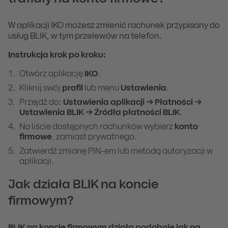
W aplikacji IKO możesz zmienić rachunek przypisany do
usług BLIK, w tym przelewów na telefon.
Instrukcja krok po kroku:
Otwórz aplikację
IKO
.
Kliknij swój
profil
lub menu
Ustawienia
.
Przejdź do:
Ustawienia aplikacji
→
P
ł
atno
ś
ci
→
Ustawienia BLIK
→
Ź
r
ó
d
ł
a p
ł
atno
ś
ci BLIK
.
Na liście dostępnych rachunków wybierz
konto
firmowe
, zamiast prywatnego.
Zatwierdź zmianę PIN-em lub metodą autoryzacji w
aplikacji.
Jak działa BLIK na koncie
firmowym?