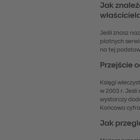
Jak znaleź
właściciel
Jeśli znasz na
płatnych serwi
na tej podstaw
Przejście 
Księgi wieczys
w 2003 r. Jeśl
wystarczy doda
Końcowa cyfra 
Jak przegl