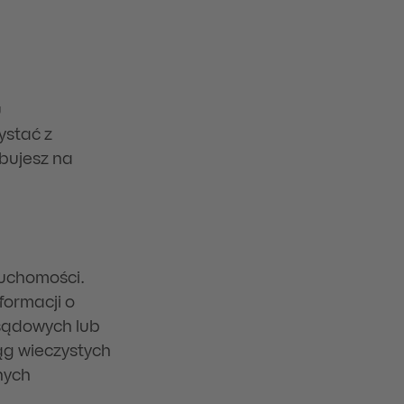
u
ystać z
ebujesz na
ruchomości.
formacji o
 sądowych lub
ąg wieczystych
nych