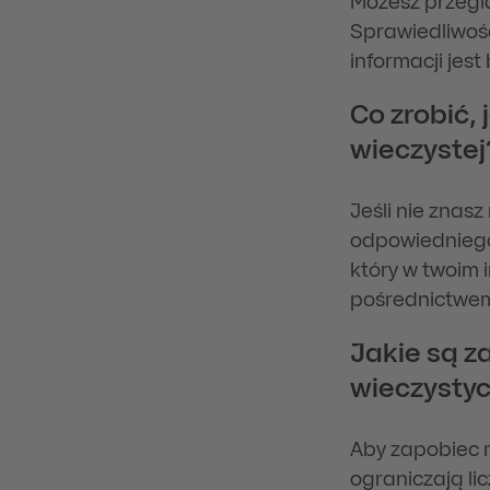
Możesz przeglą
Sprawiedliwośc
informacji jest
Co zrobić, 
wieczystej
Jeśli nie znas
odpowiedniego 
który w twoim 
pośrednictwem
Jakie są z
wieczysty
Aby zapobiec 
ograniczają li