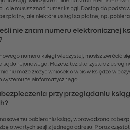
dać księgi wieczyste online na stronie Ministerstwa
i, ale musisz znać numer księgi. Dostęp do podst
 bezpłatny, ale niektóre usługi są płatne, np. pobier
jeśli nie znam numeru elektronicznej ks
?
z nowego numeru księgi wieczystej, musisz zwrócić si
sądu rejonowego. Możesz też skorzystać z usług n
imieniu może złożyć wniosek o wpis w księdze wieczys
 systemu teleinformatycznego.
abezpieczenia przy przeglądaniu ksią
ch?
masowemu pobieraniu ksiąg, wprowadzono zabezpie
czbę otwartych sesji z jednego adresu IP oraz częstot