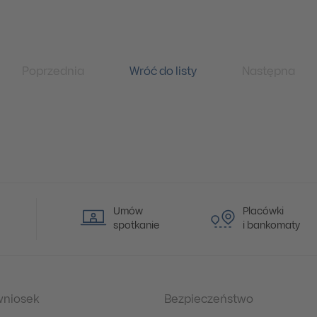
Poprzednia
Wróć do listy
Następna
Umów
Placówki
spotkanie
i bankomaty
wniosek
Bezpieczeństwo