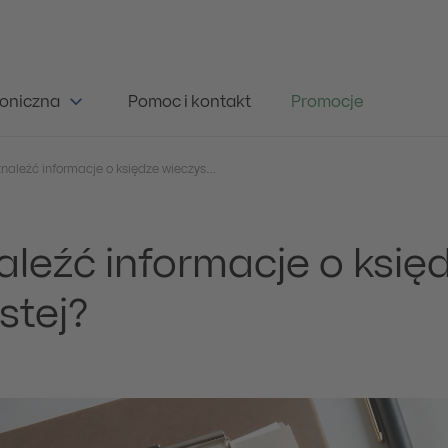
oniczna
Pomoc i kontakt
Promocje
Jak znaleźć informacje o księdze wieczystej?
aleźć informacje o księ
stej?