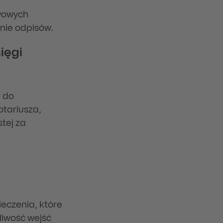
awowych
anie odpisów.
ięgi
ę do
otariusza,
tej za
g
czenia, które
liwość wejść