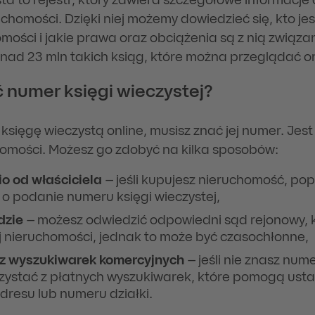
ta to rejestr, który zawiera szczegółowe informacje 
homości. Dzięki niej możemy dowiedzieć się, kto jes
mości i jakie prawa oraz obciążenia są z nią związa
nad 23 mln takich ksiąg, które można przeglądać on
 numer księgi wieczystej?
księgę wieczystą online, musisz znać jej numer. Jest
homości. Możesz go zdobyć na kilka sposobów:
o od właściciela
– jeśli kupujesz nieruchomość, pop
o podanie numeru księgi wieczystej,
dzie
– możesz odwiedzić odpowiedni sąd rejonowy, 
j nieruchomości, jednak to może być czasochłonne,
 z wyszukiwarek komercyjnych
– jeśli nie znasz nume
zystać z płatnych wyszukiwarek, które pomogą usta
resu lub numeru działki.