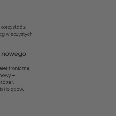
skorzystać z
ąg wieczystych
do nowego
elektronicznej
 nowy –
ść zer.
b i błędów.