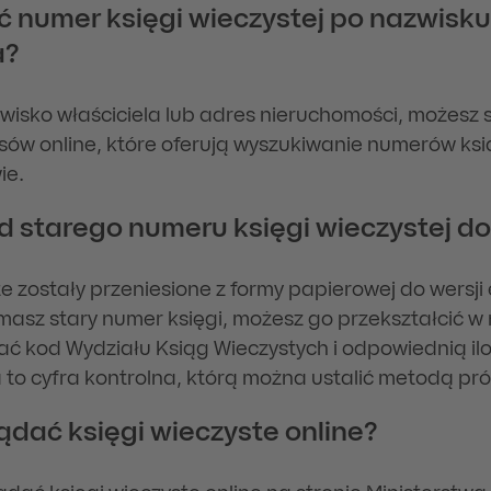
ć numer księgi wieczystej po nazwisku
a?
zwisko właściciela lub adres nieruchomości, możesz 
sów online, które oferują wyszukiwanie numerów ksi
ie.
od starego numeru księgi wieczystej 
te zostały przeniesione z formy papierowej do wersji 
i masz stary numer księgi, możesz go przekształcić w
ć kod Wydziału Ksiąg Wieczystych i odpowiednią ilo
to cyfra kontrolna, którą można ustalić metodą pró
ądać księgi wieczyste online?