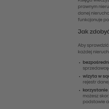
Księga wieczys
prawnym nieruc
danej nierucho
funkcjonuje po
Jak zdobyć
Aby sprawdzić 
każdej nieruc
bezpośredni
sprzedawcę 
wizyta w są
rejestr dane
korzystanie
możesz skor
podstawie ad