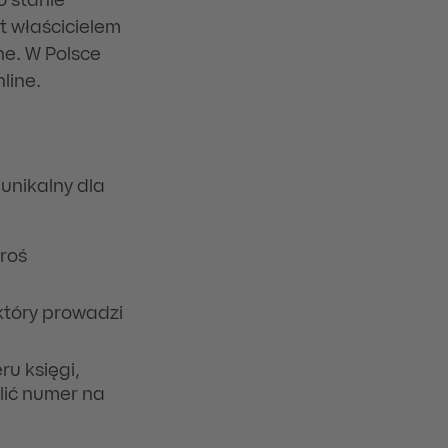
o stanie
t właścicielem
ne. W Polsce
line.
 unikalny dla
roś
który prowadzi
ru księgi,
lić numer na