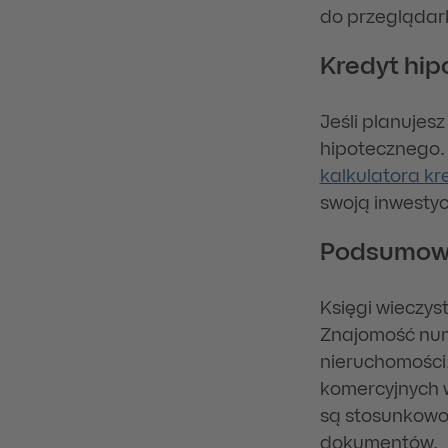
do przeglądar
Kredyt hip
Jeśli planujes
hipotecznego.
kalkulatora k
swoją inwestyc
Podsumow
Księgi wieczys
Znajomość nume
nieruchomości.
komercyjnych w
są stosunkowo 
dokumentów.