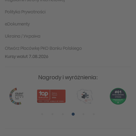
Regulamin strony internetowej
Polityka Prywatności
eDokumenty
Ukraina / Україна
Otwórz Placówkę PKO Banku Polskiego
Kursy walut
7.08.2026
Nagrody i wyróżnienia:
Pozycja numer 1
Pozycja numer 2
Pozycja numer 3
Pozycja numer 4
Pozycja numer 5
Pozycja numer 6