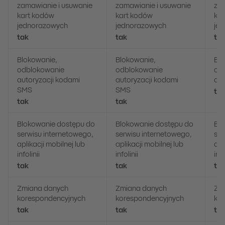
zamawianie i usuwanie
zamawianie i usuwanie
zam
kart kodów
kart kodów
ka
jednorazowych
jednorazowych
je
tak
tak
ta
Blokowanie,
Blokowanie,
Blo
odblokowanie
odblokowanie
od
autoryzacji kodami
autoryzacji kodami
aut
SMS
SMS
ta
tak
tak
Blokowanie dostępu do
Blokowanie dostępu do
Bl
serwisu internetowego,
serwisu internetowego,
ser
aplikacji mobilnej lub
aplikacji mobilnej lub
apl
infolinii
infolinii
info
tak
tak
ta
Zmiana danych
Zmiana danych
Zm
korespondencyjnych
korespondencyjnych
ko
tak
tak
ta