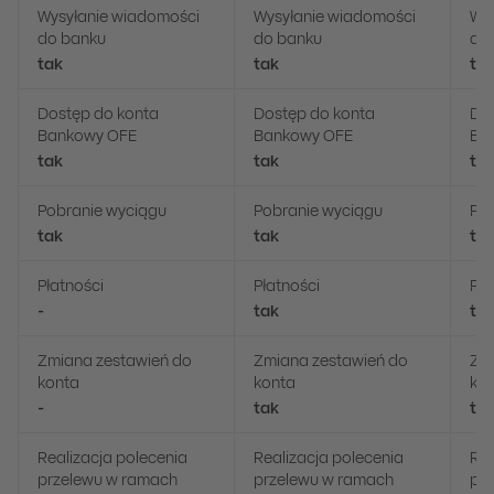
Wysyłanie wiadomości
Wysyłanie wiadomości
Wy
do banku
do banku
do
tak
tak
ta
Dostęp do konta
Dostęp do konta
Dos
Bankowy OFE
Bankowy OFE
Ba
tak
tak
ta
Pobranie wyciągu
Pobranie wyciągu
Pob
tak
tak
ta
Płatności
Płatności
Pła
-
tak
ta
Zmiana zestawień do
Zmiana zestawień do
Zm
konta
konta
ko
-
tak
ta
Realizacja polecenia
Realizacja polecenia
Rea
przelewu w ramach
przelewu w ramach
pr