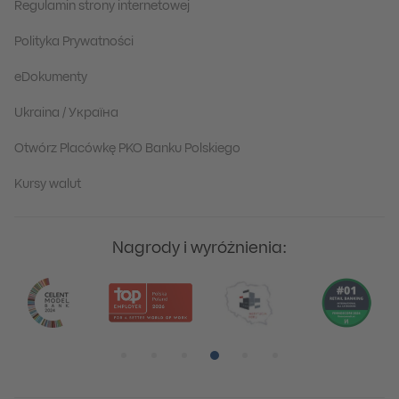
Regulamin strony internetowej
Polityka Prywatności
eDokumenty
Ukraina / Україна
Otwórz Placówkę PKO Banku Polskiego
Kursy walut
Nagrody i wyróżnienia:
Pozycja numer 1
Pozycja numer 2
Pozycja numer 3
Pozycja numer 4
Pozycja numer 5
Pozycja numer 6