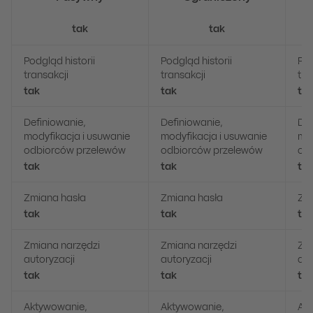
tak
tak
Podgląd historii
Podgląd historii
Pod
transakcji
transakcji
tra
tak
tak
ta
Definiowanie,
Definiowanie,
Def
modyfikacja i usuwanie
modyfikacja i usuwanie
mod
odbiorców przelewów
odbiorców przelewów
od
tak
tak
ta
Zmiana hasła
Zmiana hasła
Zm
tak
tak
ta
Zmiana narzędzi
Zmiana narzędzi
Zmi
autoryzacji
autoryzacji
aut
tak
tak
ta
Aktywowanie,
Aktywowanie,
Ak