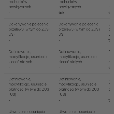
rachunków
rachunków
ra
powiązanych
powiązanych
po
-
tak
ta
Dokonywanie polecenia
Dokonywanie polecenia
Do
przelewu (w tym do ZUS i
przelewu (w tym do ZUS i
prz
US)
US)
US
-
-
ta
Definiowanie,
Definiowanie,
Def
modyfikacja, usuniecie
modyfikacja, usuniecie
mod
zleceń stałych
zleceń stałych
zle
-
-
ta
Definiowanie,
Definiowanie,
Def
modyfikacja, usunięcie
modyfikacja, usunięcie
mod
płatności (w tym do ZUS
płatności (w tym do ZUS
pła
i US)
i US)
i U
-
-
ta
Utworzenie, usunięcie
Utworzenie, usunięcie
Utw