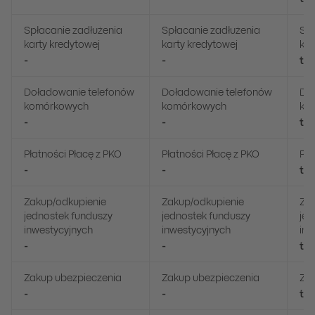
Spłacanie zadłużenia
Spłacanie zadłużenia
Spł
karty kredytowej
karty kredytowej
kar
-
-
ta
Doładowanie telefonów
Doładowanie telefonów
Do
komórkowych
komórkowych
ko
-
-
ta
Płatności Płacę z PKO
Płatności Płacę z PKO
Pła
-
-
ta
Zakup/odkupienie
Zakup/odkupienie
Zak
jednostek funduszy
jednostek funduszy
jed
inwestycyjnych
inwestycyjnych
inw
-
-
ta
Zakup ubezpieczenia
Zakup ubezpieczenia
Zak
-
-
ta