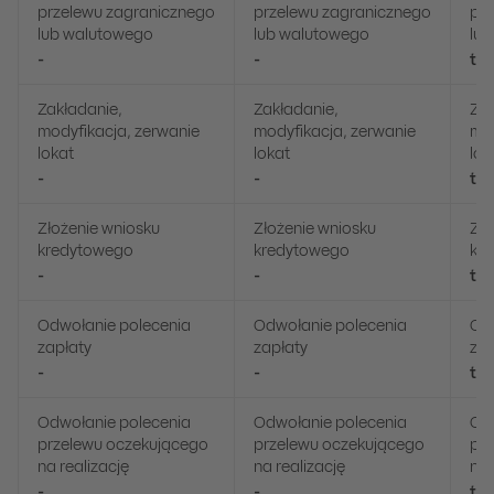
przelewu zagranicznego
przelewu zagranicznego
prz
lub walutowego
lub walutowego
lu
-
-
ta
Zakładanie,
Zakładanie,
Zak
modyfikacja, zerwanie
modyfikacja, zerwanie
mod
lokat
lokat
lok
-
-
ta
Złożenie wniosku
Złożenie wniosku
Zło
kredytowego
kredytowego
kr
-
-
ta
Odwołanie polecenia
Odwołanie polecenia
Odw
zapłaty
zapłaty
zap
-
-
ta
Odwołanie polecenia
Odwołanie polecenia
Odw
przelewu oczekującego
przelewu oczekującego
pr
na realizację
na realizację
na 
-
-
ta