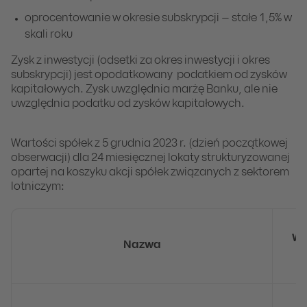
oprocentowanie w okresie subskrypcji – stałe 1,5% w
skali roku
Zysk z inwestycji (odsetki za okres inwestycji i okres
subskrypcji) jest opodatkowany podatkiem od zysków
kapitałowych. Zysk uwzględnia marżę Banku, ale nie
uwzględnia podatku od zysków kapitałowych.
Wartości spółek z 5 grudnia 2023 r. (dzień początkowej
obserwacji) dla 24 miesięcznej lokaty strukturyzowanej
opartej na koszyku akcji spółek związanych z sektorem
lotniczym:
Wa
Nazwa