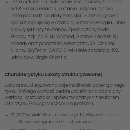
Delta Airlines: amerykańskie linie lotnicze, założone
w 1929 roku w Macon, w stanie Luizjana. Nazwa
Delta pochodzi od delty Missisipi. Siedziba główna
spółki znajduje się w Atlancie, w stanie Georgia. Linie
obsługują trasy ze Stanów Zjednoczonych do
Europy, Azji, na Bliski Wschód, Ameryki Łacińskiej i
Kanady oraz połączenia wewnątrz USA. Członek
aliansu SkyTeam. Od 2013 roku linie posiadają 49%
udziałów w Virgin Atlantic.
Charakterystyka Lokaty strukturyzowanej
Lokata strukturyzowana daje możliwość potencjalnego
zysku, którego wartość będzie uzależniona od zmiany
wartości koszyka akcji spółek związanych z sektorem
lotniczym. Zysk ograniczony do poziomu:
22,39% w skali 24 miesięcy (czyli 10,63% w skali roku) -
dla Klientów segmentu Podstawowego,