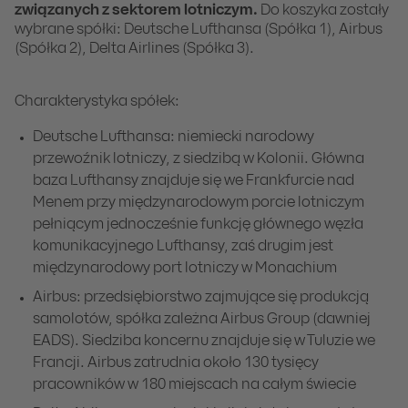
związanych z sektorem lotniczym.
Do koszyka zostały
wybrane spółki: Deutsche Lufthansa (Spółka 1), Airbus
(Spółka 2), Delta Airlines (Spółka 3).
Charakterystyka spółek:
Deutsche Lufthansa: niemiecki narodowy
przewoźnik lotniczy, z siedzibą w Kolonii. Główna
baza Lufthansy znajduje się we Frankfurcie nad
Menem przy międzynarodowym porcie lotniczym
pełniącym jednocześnie funkcję głównego węzła
komunikacyjnego Lufthansy, zaś drugim jest
międzynarodowy port lotniczy w Monachium
Airbus: przedsiębiorstwo zajmujące się produkcją
samolotów, spółka zależna Airbus Group (dawniej
EADS). Siedziba koncernu znajduje się w Tuluzie we
Francji. Airbus zatrudnia około 130 tysięcy
pracowników w 180 miejscach na całym świecie