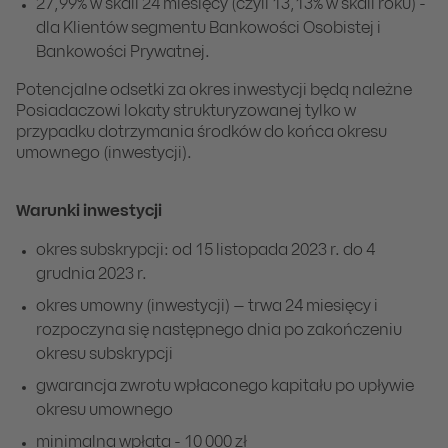
27,99% w skali 24 miesięcy (czyli 13,13% w skali roku) -
dla Klientów segmentu Bankowości Osobistej i
Bankowości Prywatnej.
Potencjalne odsetki za okres inwestycji będą należne
Posiadaczowi lokaty strukturyzowanej tylko w
przypadku dotrzymania środków do końca okresu
umownego (inwestycji).
Warunki inwestycji
okres subskrypcji: od 15 listopada 2023 r. do 4
grudnia 2023 r.
okres umowny (inwestycji) – trwa 24 miesięcy i
rozpoczyna się następnego dnia po zakończeniu
okresu subskrypcji
gwarancja zwrotu wpłaconego kapitału po upływie
okresu umownego
minimalna wpłata - 10 000 zł