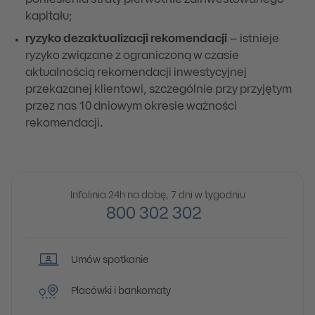
poniesienia straty pierwotnie zainwestowanego
kapitału;
ryzyko dezaktualizacji rekomendacji
– istnieje
ryzyko związane z ograniczoną w czasie
aktualnością rekomendacji inwestycyjnej
przekazanej klientowi, szczególnie przy przyjętym
przez nas 10 dniowym okresie ważności
rekomendacji.
Infolinia 24h na dobę, 7 dni w tygodniu
800 302 302
Umów spotkanie
Placówki i bankomaty