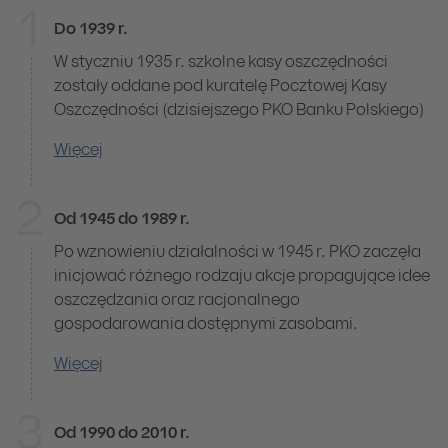
1
Do 1939 r.
Historia SKO
W styczniu 1935 r. szkolne kasy oszczędności
zostały oddane pod kuratelę Pocztowej Kasy
Oszczędności (dzisiejszego PKO Banku Polskiego)
Więcej
2
Od 1945 do 1989 r.
Po wznowieniu działalności w 1945 r. PKO zaczęła
inicjować różnego rodzaju akcje propagujące idee
oszczędzania oraz racjonalnego
gospodarowania dostępnymi zasobami.
Więcej
3
Od 1990 do 2010 r.