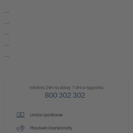
...
...
...
...
...
Infolinia 24h na dobę, 7 dni w tygodniu
800 302 302
Umów spotkanie
Placówki i bankomaty