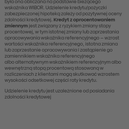
była ona obliczana na podstawie bieżącego
wskaźnika WIBOR. Udzielenie kredytu/pożyczki
zabezpieczonej hipoteką zależy od pozytywnej oceny
zdolności kredytowej.
Kredyt z oprocentowaniem
zmiennym
jest związany z ryzykiem zmiany stopy
procentowej, w tym istotnej zmiany lub zaprzestania
opracowywania wskaźnika referencyjnego – wzrost
wartości wskaźnika referencyjnego, istotna zmiana
lub zaprzestanie opracowywania i zastąpienie go
zamiennikiem wskaźnika referencyjnego
albo alternatywnym wskaźnikiem referencyjnym albo
wewnętrzną stopą procentową stosowaną w
rozliczeniach z klientami mogą skutkować wzrostem
wysokości odsetkowej części raty kredytu.
Udzielenie kredytu jest uzależnione od posiadania
zdolności kredytowej