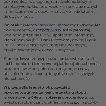
dokumentacji wymaganej dla udzielenia kredytu,
przekazywanie klientowi wszelkich przed umownych
informacji, w tym o decyzji kredytowej, zawieranie
umowy o kredyt.
Wniosek o
kredyt Własny Kąt hipoteczny
składany jest
do obu banków, a rozpatrywany jest w pierwszej
kolejności przez PKO Bank Hipoteczny. Informacja,
który z banków (PKO Bank Hipoteczny czy PKO Bank
Polski) będzie mógł być stroną umowy kredytu,
przekazywana jest w decyzji kredytowej.
Standardowym zabezpieczeniem kredytu/pożyczki
jest hipoteka na finansowanej lub innej nieruchomości
oraz przelew wierzytelności pieniężnej z umowy
ubezpieczenia od ognia i innych zdarzeń losowych
nieruchomości.
W przypadku kredytu lub pożyczki z
oprocentowaniem zmiennym ze stałą stopą
procentową w 5-letnim okresie oprocentowania
,
wysokość raty może być okresowo wyższa, niż gdyby