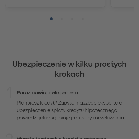
Pozycja numer 1
Pozycja numer 2
Pozycja numer 3
Pozycja numer 4
Ubezpieczenie w kilku prostych
krokach
1
Porozmawiaj z ekspertem
Ubezpieczenie w kilku prostych krokach
Planujesz kredyt? Zapytaj naszego eksperta o
ubezpieczenie spłaty kredytu hipotecznego i
powiedz, jakie są Twoje potrzeby i oczekiwania