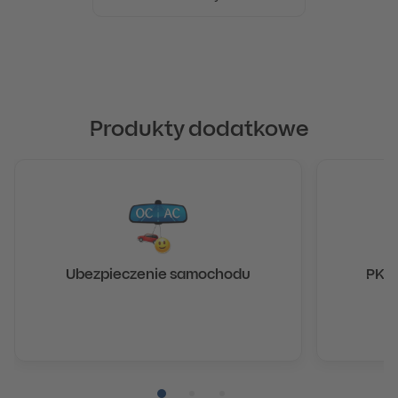
Produkty dodatkowe
Ubezpieczenie samochodu
PKO 
Pozycja numer 1
Pozycja numer 2
Pozycja numer 3