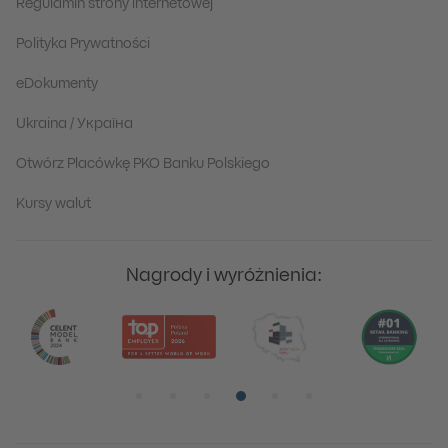
Regulamin strony internetowej
Polityka Prywatności
eDokumenty
Ukraina / Україна
Otwórz Placówkę PKO Banku Polskiego
Kursy walut
Nagrody i wyróżnienia:
Pozycja numer 1
Pozycja numer 2
Pozycja numer 3
Pozycja numer 4
Pozycja numer 5
Pozycja numer 6