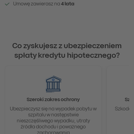
Umowę zawierasz na
4 lata
Co zyskujesz z ubezpieczeniem
spłaty kredytu hipotecznego?
Szeroki zakres ochrony
Szy
Ubezpieczysz się na wypadek pobytu w
Szkodę ł
szpitalu w następstwie
nieszczęśliwego wypadku, utraty
źródła dochodu i poważnego
zachorowania