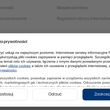
wniosek
Bezpieczeństwo
oprocentowanie
Regulamin strony interneto
 prawne
Polityka Prywatności
danych osobowych
eDokumenty
PLPW