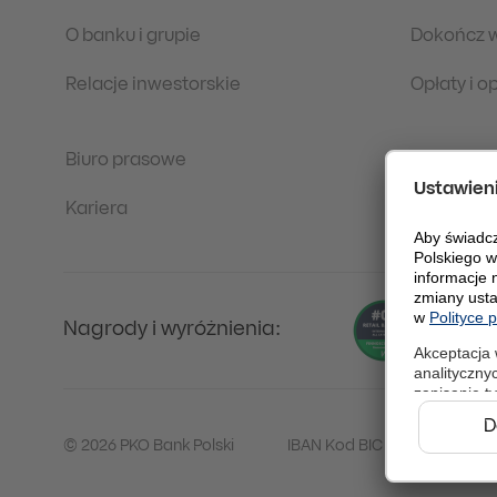
O banku i grupie
Dokończ 
Relacje inwestorskie
Opłaty i 
Biuro prasowe
Regulacje
Kariera
Ochrona 
Nagrody i wyróżnienia:
© 2026 PKO Bank Polski
IBAN Kod BIC (Swift): BPKO