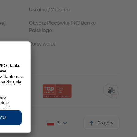
Ukraina / Україна
wej
Otwórz Placówkę PKO Banku
Polskiego
Kursy walut
PL
Do góry