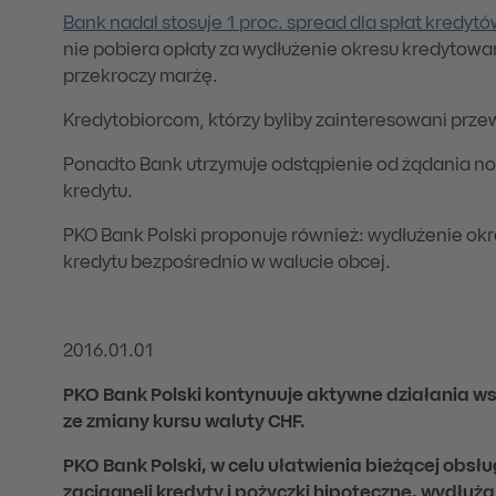
Bank nadal stosuje 1 proc. spread dla spłat kredyt
nie pobiera opłaty za wydłużenie okresu kredytow
przekroczy marżę.
Kredytobiorcom, którzy byliby zainteresowani prz
Ponadto Bank utrzymuje odstąpienie od żądania n
kredytu.
PKO Bank Polski proponuje również: wydłużenie ok
kredytu bezpośrednio w walucie obcej.
2016.01.01
PKO Bank Polski kontynuuje aktywne działania w
ze zmiany kursu waluty CHF.
PKO Bank Polski, w celu ułatwienia bieżącej obs
zaciągnęli kredyty i pożyczki hipoteczne, wydłuż