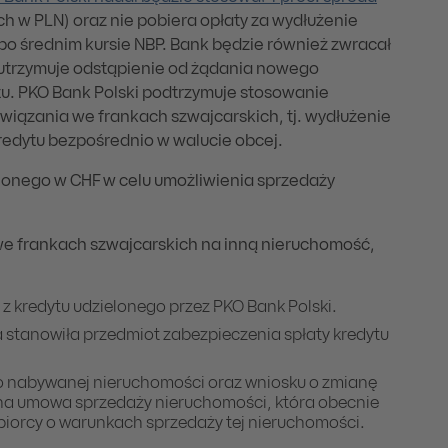
w PLN) oraz nie pobiera opłaty za wydłużenie
o średnim kursie NBP. Bank będzie również zwracał
 utrzymuje odstąpienie od żądania nowego
u. PKO Bank Polski podtrzymuje stosowanie
wiązania we frankach szwajcarskich, tj. wydłużenie
redytu bezpośrednio w walucie obcej.
onego w CHF w celu umożliwienia sprzedaży
we frankach szwajcarskich na inną nieruchomość,
 kredytu udzielonego przez PKO Bank Polski.
 stanowiła przedmiot zabezpieczenia spłaty kredytu
wo nabywanej nieruchomości oraz wniosku o zmianę
pna umowa sprzedaży nieruchomości, która obecnie
biorcy o warunkach sprzedaży tej nieruchomości.