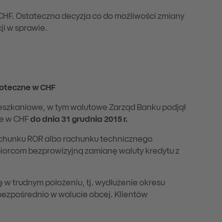
CHF. Ostateczna decyzja co do możliwości zmiany
i w sprawie.
poteczne w CHF
ieszkaniowe, w tym walutowe Zarząd Banku podjął
ne w CHF
do dnia 31 grudnia 2015 r.
chunku ROR albo rachunku technicznego
iorcom bezprowizyjną zamianę waluty kredytu z
 w trudnym położeniu, tj. wydłużenie okresu
bezpośrednio w walucie obcej. Klientów