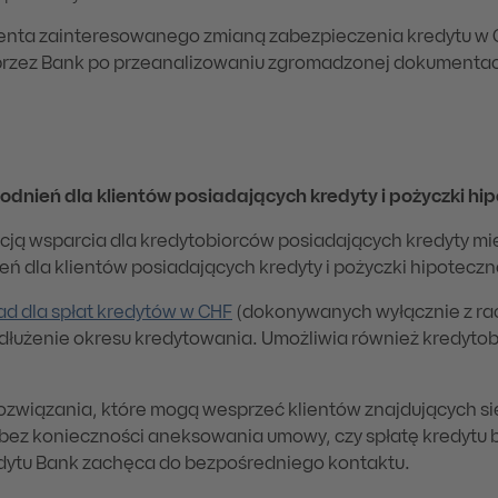
ienta zainteresowanego zmianą zabezpieczenia kredytu w 
rzez Bank po przeanalizowaniu zgromadzonej dokumentacj
dnień dla klientów posiadających kredyty i pożyczki hi
acją wsparcia dla kredytobiorców posiadających kredyty m
ń dla klientów posiadających kredyty i pożyczki hipotecz
ad dla spłat kredytów w CHF
(dokonywanych wyłącznie z ra
dłużenie okresu kredytowania. Umożliwia również kredytob
ozwiązania, które mogą wesprzeć klientów znajdujących się
 bez konieczności aneksowania umowy, czy spłatę kredytu 
edytu Bank zachęca do bezpośredniego kontaktu.