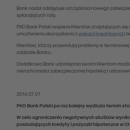
Bank nadal odstępuje od żądania nowego zabezpie
spłacających raty.
PKO Bank Polski wspiera Klientów znajdujących się 
umożliwieniu skorzystania z
wakacji kredytowych
be
Klientów, którzy przewidują problemy w terminowej
oddziale Banku.
Dodatkowo Bank udostępnia swoim Klientom możliw
nieruchomości zabezpieczonej hipoteką i ustanow
2016.07.01
PKO Bank Polski po raz kolejny wydłuża termin s
W celu ograniczenia negatywnych skutków wynika
posiadających kredyty i pożyczki hipoteczne w CHF