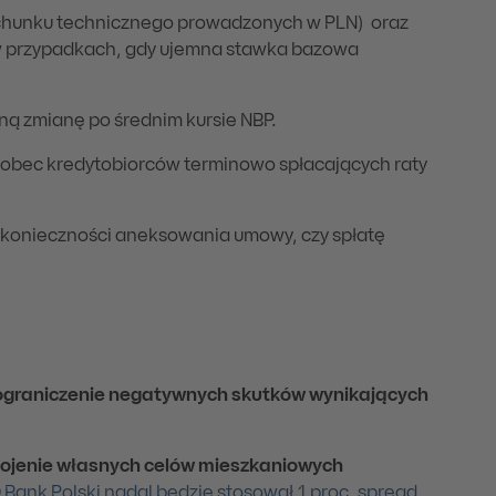
chunku technicznego prowadzonych w PLN) oraz
j w przypadkach, gdy ujemna stawka bazowa
ną zmianę po średnim kursie NBP.
obec kredytobiorców terminowo spłacających raty
z konieczności aneksowania umowy, czy spłatę
 ograniczenie negatywnych skutków wynikających
okojenie własnych celów mieszkaniowych
 Bank Polski nadal będzie stosował 1 proc. spread