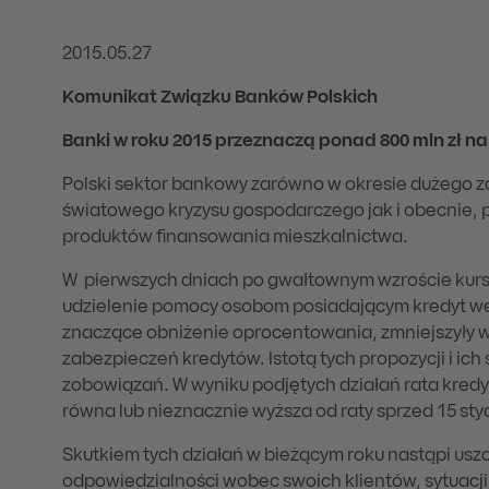
2015.05.27
Komunikat Związku Banków Polskich
Banki w roku 2015 przeznaczą ponad 800 mln zł 
Polski sektor bankowy zarówno w okresie dużego z
światowego kryzysu gospodarczego jak i obecnie, 
produktów finansowania mieszkalnictwa.
W pierwszych dniach po gwałtownym wzroście kursu
udzielenie pomocy osobom posiadającym kredyt we 
znaczące obniżenie oprocentowania, zmniejszyły 
zabezpieczeń kredytów. Istotą tych propozycji i ic
zobowiązań. W wyniku podjętych działań rata kre
równa lub nieznacznie wyższa od raty sprzed 15 sty
Skutkiem tych działań w bieżącym roku nastąpi usz
odpowiedzialności wobec swoich klientów, sytuacji 