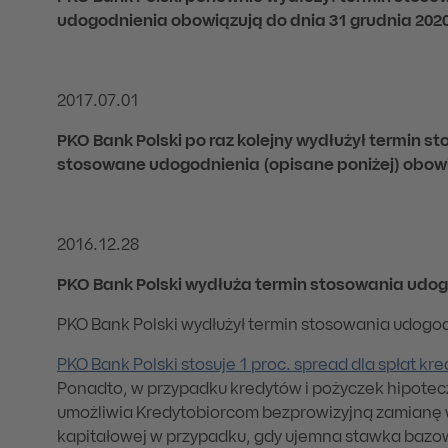
udogodnienia obowiązują do dnia 31 grudnia 202
2017.07.01
PKO Bank Polski po raz kolejny wydłużył termin 
stosowane udogodnienia (opisane poniżej) obowią
2016.12.28
PKO Bank Polski wydłuża termin stosowania udogo
PKO Bank Polski wydłużył termin stosowania udogodn
PKO Bank Polski stosuje 1 proc. spread dla spłat k
Ponadto, w przypadku kredytów i pożyczek hipotecz
umożliwia Kredytobiorcom bezprowizyjną zamianę wa
kapitałowej w przypadku, gdy ujemna stawka bazo