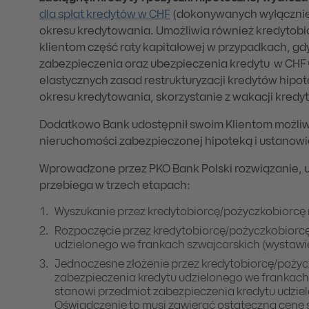
dla spłat kredytów w CHF
(dokonywanych wyłącznie 
okresu kredytowania. Umożliwia również kredytobi
klientom część raty kapitałowej w przypadkach, 
zabezpieczenia oraz ubezpieczenia kredytu w CHF 
elastycznych zasad restrukturyzacji kredytów hipo
okresu kredytowania, skorzystanie z wakacji kred
Dodatkowo Bank udostępnił swoim Klientom możliw
nieruchomości zabezpieczonej hipoteką i ustanow
Wprowadzone przez PKO Bank Polski rozwiązanie, 
przebiega w trzech etapach:
Wyszukanie przez kredytobiorcę/pożyczkobiorcę n
Rozpoczęcie przez kredytobiorcę/pożyczkobiorcę
udzielonego we frankach szwajcarskich (wystawi
Jednoczesne złożenie przez kredytobiorcę/pożyc
zabezpieczenia kredytu udzielonego we frankac
stanowi przedmiot zabezpieczenia kredytu udzie
Oświadczenie to musi zawierać ostateczną cenę