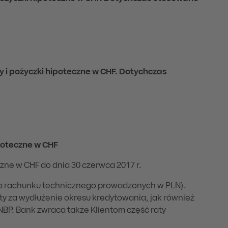
y i pożyczki hipoteczne w CHF. Dotychczas
poteczne w CHF
zne w CHF do dnia 30 czerwca 2017 r.
o rachunku technicznego prowadzonych w PLN).
ty za wydłużenie okresu kredytowania, jak również
NBP. Bank zwraca także Klientom część raty