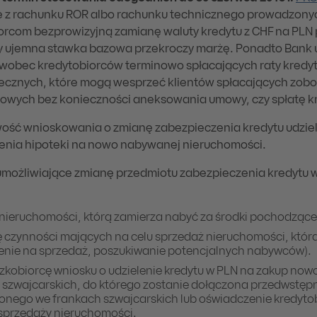
z rachunku ROR albo rachunku technicznego prowadzonych 
orcom bezprowizyjną zamianę waluty kredytu z CHF na PLN p
gdy ujemna stawka bazowa przekroczy marżę. Ponadto Bank
wobec kredytobiorców terminowo spłacających raty kredyt
tecznych, które mogą wesprzeć klientów spłacających zobo
ytowych bez konieczności aneksowania umowy, czy spłatę k
ość wnioskowania o zmianę zabezpieczenia kredytu udziel
ienia hipoteki na nowo nabywanej nieruchomości.
umożliwiające zmianę przedmiotu zabezpieczenia kredytu 
ieruchomości, którą zamierza nabyć za środki pochodzące z
 czynności mających na celu sprzedaż nieruchomości, która
enie na sprzedaż, poszukiwanie potencjalnych nabywców).
zkobiorcę wniosku o udzielenie kredytu w PLN na zakup no
h szwajcarskich, do którego zostanie dołączona przedwstę
lonego we frankach szwajcarskich lub oświadczenie kredyto
 sprzedaży nieruchomości.