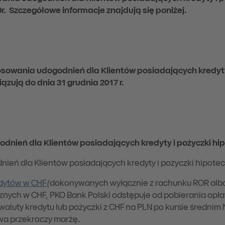
0
r
.
Szczegółowe informacje znajdują się poniżej.
stosowania udogodnień dla Klientów posiadających kredyt
zują do dnia 31 grudnia 2017 r.
dnień dla Klientów posiadających kredyty i pożyczki hi
ień dla Klientów posiadających kredyty i pożyczki hipotec
redytów w CHF
(
dokonywanych wyłącznie z rachunku ROR alb
nych w CHF, PKO Bank Polski odstępuje od pobierania opła
luty kredytu lub pożyczki z CHF na PLN po kursie średnim 
wa przekroczy marżę.