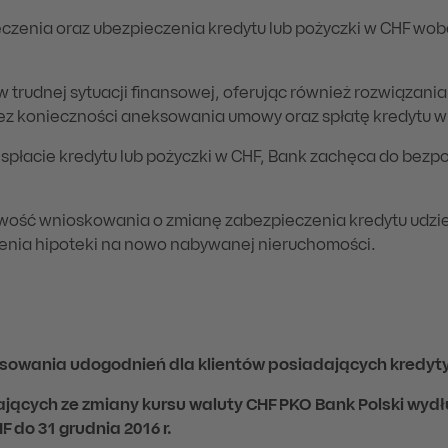
czenia oraz ubezpieczenia kredytu lub pożyczki w CHF wo
w trudnej sytuacji finansowej, oferując również rozwiązan
z konieczności aneksowania umowy oraz spłatę kredytu w
 spłacie kredytu lub pożyczki w CHF, Bank zachęca do bez
ość wnioskowania o zmianę zabezpieczenia kredytu udzie
ienia hipoteki na nowo nabywanej nieruchomości.
tosowania udogodnień dla klientów posiadających kredyty
jących ze zmiany kursu waluty CHF PKO Bank Polski wydł
 do 31 grudnia 2016 r.