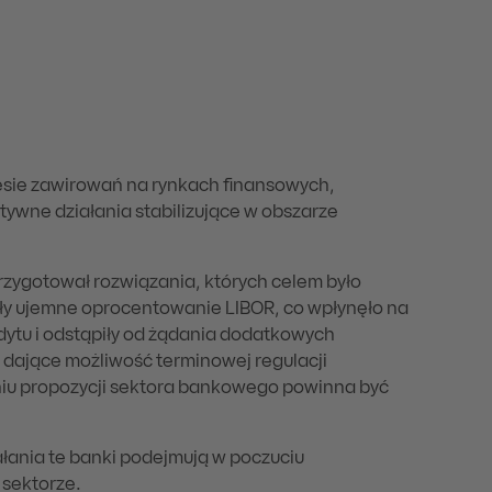
esie zawirowań na rynkach finansowych,
ywne działania stabilizujące w obszarze
rzygotował rozwiązania, których celem było
iły ujemne oprocentowanie LIBOR, co wpłynęło na
edytu i odstąpiły od żądania dodatkowych
w dające możliwość terminowej regulacji
niu propozycji sektora bankowego powinna być
łania te banki podejmują w poczuciu
 sektorze.