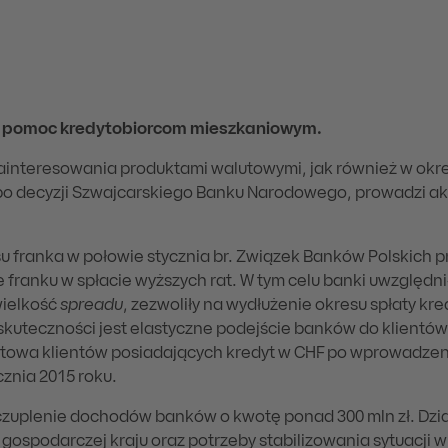
na pomoc kredytobiorcom mieszkaniowym.
ainteresowania produktami walutowymi, jak również w okr
po decyzji Szwajcarskiego Banku Narodowego, prowadzi akt
 franka w połowie stycznia br. Związek Banków Polskich p
franku w spłacie wyższych rat. W tym celu banki uwzględn
wielkość
spreadu
, zezwoliły na wydłużenie okresu spłaty kr
h skuteczności jest elastyczne podejście banków do klientó
dytowa klientów posiadających kredyt w CHF po wprowadze
cznia 2015 roku.
czuplenie dochodów banków o kwotę ponad 300 mln zł. Dzia
gospodarczej kraju oraz potrzeby stabilizowania sytuacji w