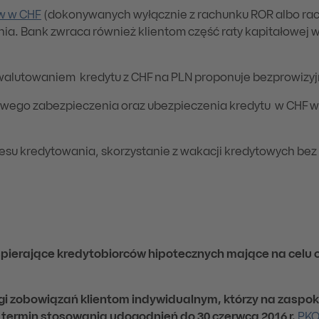
ów w CHF
(dokonywanych wyłącznie z rachunku ROR albo ra
ania. Bank zwraca również klientom część raty kapitałowe
ewalutowaniem kredytu z CHF na PLN proponuje bezprowizyj
owego zabezpieczenia oraz ubezpieczenia kredytu w CHF w
resu kredytowania, skorzystanie z wakacji kredytowych be
spierające kredytobiorców hipotecznych mające na celu
ługi zobowiązań klientom indywidualnym, którzy na zasp
a termin stosowania udogodnień do 30 czerwca 2016 r.
PKO