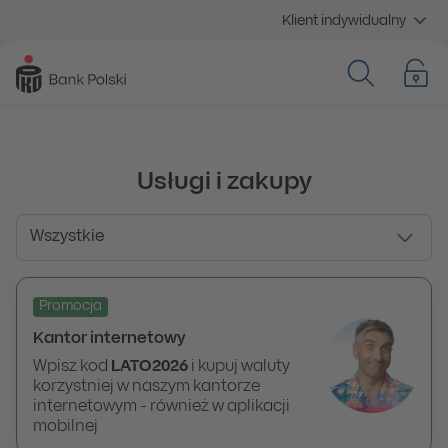
Klient indywidualny
Usługi i zakupy
Wszystkie
Promocja
Wszystkie
Kantor internetowy
Wpisz kod
LATO2026
i kupuj waluty
korzystniej w naszym kantorze
internetowym - również w aplikacji
mobilnej