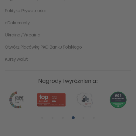
Polityka Prywatności
eDokumenty
Ukraina / Україна
Otwórz Placówkę PKO Banku Polskiego
Kursy walut
Nagrody i wyróżnienia:
Pozycja numer 1
Pozycja numer 2
Pozycja numer 3
Pozycja numer 4
Pozycja numer 5
Pozycja numer 6