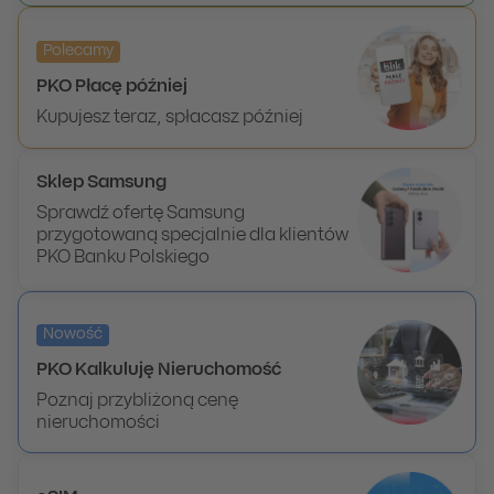
Polecamy
PKO Płacę później
Kupujesz teraz, spłacasz później
Sklep Samsung
Sprawdź ofertę Samsung
przygotowaną specjalnie dla klientów
PKO Banku Polskiego
Nowość
PKO Kalkuluję Nieruchomość
Poznaj przybliżoną cenę
nieruchomości